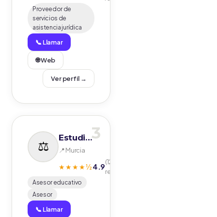
Proveedor de
servicios de
asistencia jurídica
📞 Llamar
🌐 Web
Ver perfil →
3
Estudia Seguro
📍 Murcia
(123
4.9
★★★★½
reseñas)
Asesor educativo
Asesor
📞 Llamar