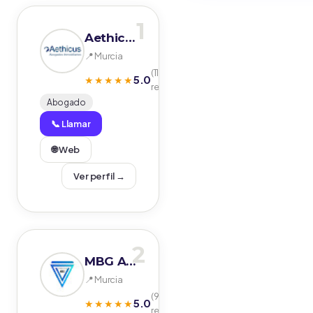
1
Aethicus Abogados
📍 Murcia
(112
5.0
★★★★★
reseñas)
Abogado
📞 Llamar
🌐 Web
Ver perfil →
2
MBG Abogados
📍 Murcia
(98
5.0
★★★★★
reseñas)