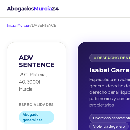
Abogados
Murcia
24
Inicio
›
Murcia
›
ADV SENTENCE
ADV
⭐ DESPACHO DES
SENTENCE
Isabel Garre
📍 C. Platería,
Especialista en viole
40, 30001
género, derecho de 
Murcia
derecho penal, liqui
patrimonios y comu
propietarios
ESPECIALIDADES
Abogado
Divorcios y separacio
generalista
Violencia de género