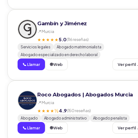
Gambín y Jiménez
📍 Murcia
5.0
★★★★★
(116 reseñas)
Servicios legales
Abogado matrimonialista
Abogado especializado en derecho laboral
📞 Llamar
🌐 Web
Ver perfil
Roco Abogados | Abogados Murcia
📍 Murcia
4.9
★★★★½
(150 reseñas)
Abogado
Abogado administrativo
Abogado penalista
📞 Llamar
🌐 Web
Ver perfil