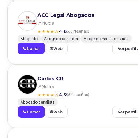
ACC Legal Abogados
📍 Murcia
4.8
★★★★½
(88 reseñas)
Abogado
Abogado penalista
Abogado matrimonialista
📞 Llamar
🌐 Web
Ver perfil
Carlos CR
📍 Murcia
4.9
★★★★½
(62 reseñas)
Abogado penalista
📞 Llamar
🌐 Web
Ver perfil