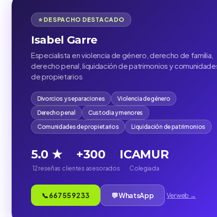
⭐ DESPACHO DESTACADO
Isabel Garre
Especialista en violencia de género, derecho de familia,
derecho penal, liquidación de patrimonios y comunidade
de propietarios
Divorcios y separaciones
Violencia de género
Derecho penal
Custodia y menores
Comunidades de propietarios
Liquidación de patrimonios
5.0 ★
+300
ICAMUR
12 reseñas
clientes asesorados
Colegiada
📞 667 55 92 33
💬 WhatsApp
Ver web →