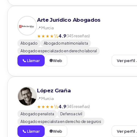
Arte Jurídico Abogados
📍 Murcia
4.9
★★★★½
(145 reseñas)
Abogado
Abogado matrimonialista
Abogado especializado en derecho laboral
📞 Llamar
🌐 Web
Ver perfil
López Graña
📍 Murcia
4.9
★★★★½
(145 reseñas)
Abogado penalista
Defensa civil
Abogado especialista en derecho de seguros
📞 Llamar
🌐 Web
Ver perfil