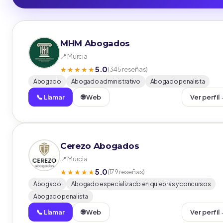
MHM Abogados
📍 Murcia
5.0
★★★★★
(345 reseñas)
Abogado
Abogado administrativo
Abogado penalista
📞 Llamar
🌐 Web
Ver perfil
Cerezo Abogados
📍 Murcia
5.0
★★★★★
(179 reseñas)
Abogado
Abogado especializado en quiebras y concursos
Abogado penalista
📞 Llamar
🌐 Web
Ver perfil