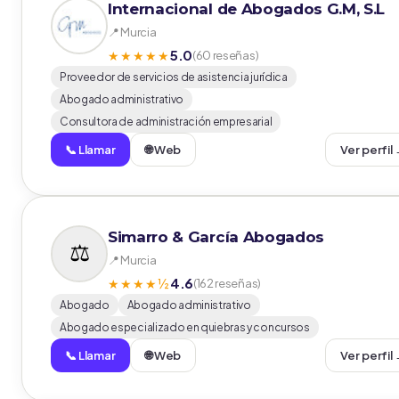
Internacional de Abogados G.M, S.L
📍 Murcia
5.0
★★★★★
(60 reseñas)
Proveedor de servicios de asistencia jurídica
Abogado administrativo
Consultora de administración empresarial
📞 Llamar
🌐 Web
Ver perfil
Simarro & García Abogados
📍 Murcia
4.6
★★★★½
(162 reseñas)
Abogado
Abogado administrativo
Abogado especializado en quiebras y concursos
📞 Llamar
🌐 Web
Ver perfil