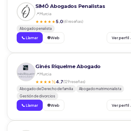
SIMÓ Abogados Penalistas
📍 Murcia
5.0
★★★★★
(61 reseñas)
Abogado penalista
📞 Llamar
🌐 Web
Ver perfil
Ginés Riquelme Abogado
📍 Murcia
4.7
★★★★½
(129 reseñas)
Abogado de Derecho de familia
Abogado matrimonialista
Gestión de divorcios
📞 Llamar
🌐 Web
Ver perfil