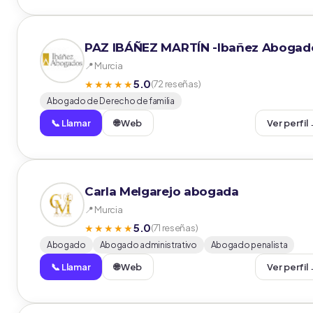
PAZ IBÁÑEZ MARTÍN -Ibañez Abogad
📍 Murcia
5.0
★★★★★
(72 reseñas)
Abogado de Derecho de familia
📞 Llamar
🌐 Web
Ver perfil
Carla Melgarejo abogada
📍 Murcia
5.0
★★★★★
(71 reseñas)
Abogado
Abogado administrativo
Abogado penalista
📞 Llamar
🌐 Web
Ver perfil