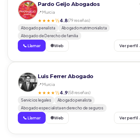
Pardo Geijo Abogados
📍 Murcia
4.8
★★★★½
(79 reseñas)
Abogado penalista
Abogado matrimonialista
Abogado de Derecho de familia
📞 Llamar
🌐 Web
Ver perfil
Luis Ferrer Abogado
📍 Murcia
4.9
★★★★½
(58 reseñas)
Servicios legales
Abogado penalista
Abogado especialista en derecho de seguros
📞 Llamar
🌐 Web
Ver perfil