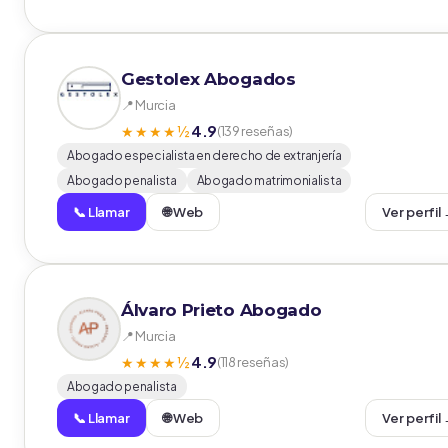
Gestolex Abogados
📍 Murcia
4.9
★★★★½
(139 reseñas)
Abogado especialista en derecho de extranjería
Abogado penalista
Abogado matrimonialista
📞 Llamar
🌐 Web
Ver perfil
Álvaro Prieto Abogado
📍 Murcia
4.9
★★★★½
(118 reseñas)
Abogado penalista
📞 Llamar
🌐 Web
Ver perfil