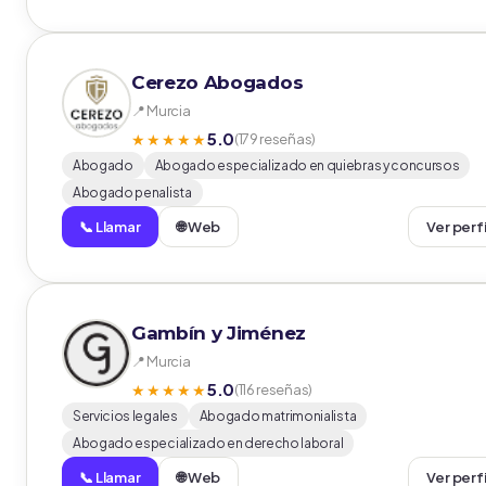
Cerezo Abogados
📍 Murcia
5.0
★★★★★
(179 reseñas)
Abogado
Abogado especializado en quiebras y concursos
Abogado penalista
📞 Llamar
🌐 Web
Ver perf
Gambín y Jiménez
📍 Murcia
5.0
★★★★★
(116 reseñas)
Servicios legales
Abogado matrimonialista
Abogado especializado en derecho laboral
📞 Llamar
🌐 Web
Ver perf