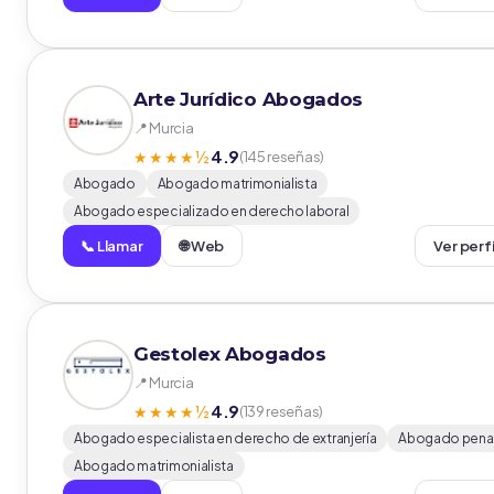
Arte Jurídico Abogados
📍 Murcia
4.9
★★★★½
(145 reseñas)
Abogado
Abogado matrimonialista
Abogado especializado en derecho laboral
📞 Llamar
🌐 Web
Ver perf
Gestolex Abogados
📍 Murcia
4.9
★★★★½
(139 reseñas)
Abogado especialista en derecho de extranjería
Abogado penal
Abogado matrimonialista