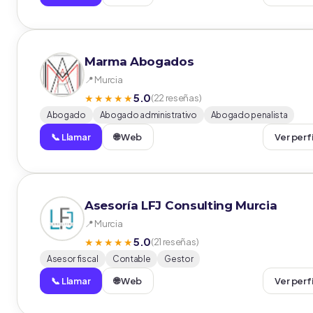
Marma Abogados
📍 Murcia
5.0
★★★★★
(22 reseñas)
Abogado
Abogado administrativo
Abogado penalista
📞 Llamar
🌐 Web
Ver perf
Asesoría LFJ Consulting Murcia
📍 Murcia
5.0
★★★★★
(21 reseñas)
Asesor fiscal
Contable
Gestor
📞 Llamar
🌐 Web
Ver perf