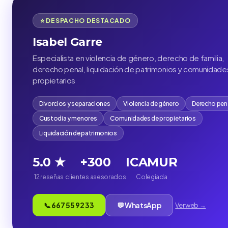
⭐ DESPACHO DESTACADO
Isabel Garre
Especialista en violencia de género, derecho de familia,
derecho penal, liquidación de patrimonios y comunidade
propietarios
Divorcios y separaciones
Violencia de género
Derecho pen
Custodia y menores
Comunidades de propietarios
Liquidación de patrimonios
5.0 ★
+300
ICAMUR
12 reseñas
clientes asesorados
Colegiada
📞 667 55 92 33
💬 WhatsApp
Ver web →