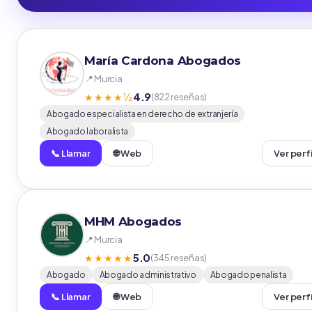
María Cardona Abogados
📍 Murcia
4.9
★★★★½
(822 reseñas)
Abogado especialista en derecho de extranjería
Abogado laboralista
📞 Llamar
🌐 Web
Ver perf
MHM Abogados
📍 Murcia
5.0
★★★★★
(345 reseñas)
Abogado
Abogado administrativo
Abogado penalista
📞 Llamar
🌐 Web
Ver perf