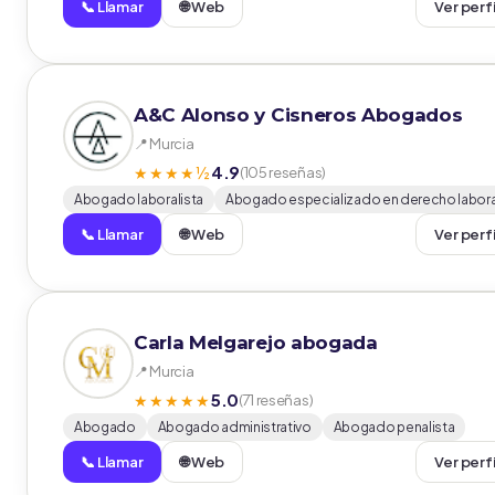
📞 Llamar
🌐 Web
Ver perf
A&C Alonso y Cisneros Abogados
📍 Murcia
4.9
★★★★½
(105 reseñas)
Abogado laboralista
Abogado especializado en derecho labora
📞 Llamar
🌐 Web
Ver perf
Carla Melgarejo abogada
📍 Murcia
5.0
★★★★★
(71 reseñas)
Abogado
Abogado administrativo
Abogado penalista
📞 Llamar
🌐 Web
Ver perf