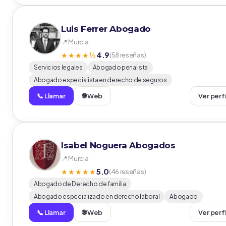
Luis Ferrer Abogado
📍 Murcia
4.9
★★★★½
(58 reseñas)
Servicios legales
Abogado penalista
Abogado especialista en derecho de seguros
📞 Llamar
🌐 Web
Ver perf
Isabel Noguera Abogados
📍 Murcia
5.0
★★★★★
(46 reseñas)
Abogado de Derecho de familia
Abogado especializado en derecho laboral
Abogado
📞 Llamar
🌐 Web
Ver perf