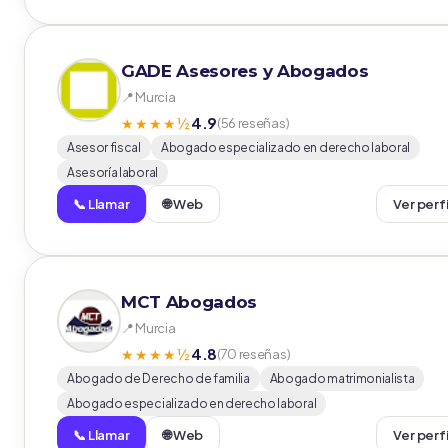
GADE Asesores y Abogados
📍 Murcia
4.9
★★★★½
(56 reseñas)
Asesor fiscal
Abogado especializado en derecho laboral
Asesoría laboral
📞 Llamar
🌐 Web
Ver perf
MCT Abogados
📍 Murcia
4.8
★★★★½
(70 reseñas)
Abogado de Derecho de familia
Abogado matrimonialista
Abogado especializado en derecho laboral
📞 Llamar
🌐 Web
Ver perf