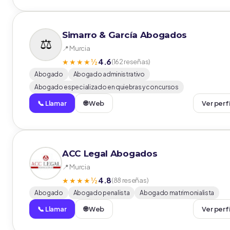
Simarro & García Abogados
📍 Murcia
4.6
★★★★½
(162 reseñas)
Abogado
Abogado administrativo
Abogado especializado en quiebras y concursos
📞 Llamar
🌐 Web
Ver perf
ACC Legal Abogados
📍 Murcia
4.8
★★★★½
(88 reseñas)
Abogado
Abogado penalista
Abogado matrimonialista
📞 Llamar
🌐 Web
Ver perf