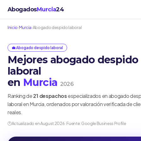
Abogados
Murcia
24
Inicio
›
Murcia
›
Abogado despido laboral
💼 Abogado despido laboral
Mejores abogado despido
laboral
en
Murcia
2026
Ranking de
21 despachos
especializados en abogado des
laboral en Murcia, ordenados por valoración verificada de cli
reales.
🕐
Actualizado en August 2026 · Fuente: Google Business Profile