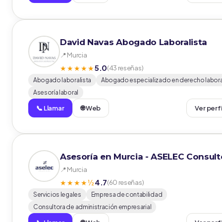
David Navas Abogado Laboralista
📍 Murcia
5.0
★★★★★
(43 reseñas)
Abogado laboralista
Abogado especializado en derecho labora
Asesoría laboral
📞 Llamar
🌐 Web
Ver perf
Asesoría en Murcia - ASELEC Consult
📍 Murcia
4.7
★★★★½
(60 reseñas)
Servicios legales
Empresa de contabilidad
Consultora de administración empresarial