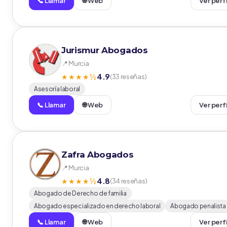
📞 Llamar
🌐 Web
Ver perf
Jurismur Abogados
📍 Murcia
4.9
★★★★½
(33 reseñas)
Asesoría laboral
📞 Llamar
🌐 Web
Ver perf
Zafra Abogados
📍 Murcia
4.8
★★★★½
(34 reseñas)
Abogado de Derecho de familia
Abogado especializado en derecho laboral
Abogado penalista
📞 Llamar
🌐 Web
Ver perf