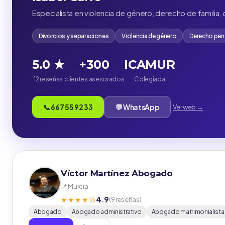
Especialista en violencia de género, derecho de familia,
Divorcios y separaciones
Violencia de género
Derecho pen
5.0 ★
+300
ICAMUR
12 reseñas
clientes asesorados
Colegiada
📞 667 55 92 33
💬 WhatsApp
Ver web →
Víctor Martínez Abogado
📍 Murcia
4.9
★★★★½
(9 reseñas)
Abogado
Abogado administrativo
Abogado matrimonialista