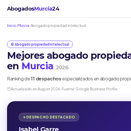
Abogados
Murcia
24
Inicio
›
Murcia
›
Abogado propiedad intelectual
©️ Abogado propiedad intelectual
Mejores abogado propieda
en
Murcia
2026
Ranking de
11 despachos
especializados en abogado propied
🕐
Actualizado en August 2026 · Fuente: Google Business Profile
⭐ DESPACHO DESTACADO
Isabel Garre