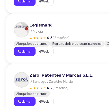
📞 Llamar
🌐 Web
Legismark
📍 Murcia
4.3
★★★★☆
(12 reseñas)
Abogado de patentes
Registro de la propiedad intelectual
O
📞 Llamar
🌐 Web
Zarol Patentes y Marcas S.L.L.
📍 Santiago y Zaraíche, Murcia
4.2
★★★★☆
(5 reseñas)
Abogado de patentes
📞 Llamar
🌐 Web