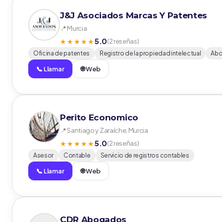
J&J Asociados Marcas Y Patentes
📍 Murcia
5.0
★★★★★
(2 reseñas)
Oficina de patentes
Registro de la propiedad intelectual
Abo
📞 Llamar
🌐 Web
Perito Economico
📍 Santiago y Zaraíche, Murcia
5.0
★★★★★
(2 reseñas)
Asesor
Contable
Servicio de registros contables
📞 Llamar
🌐 Web
CDR Abogados