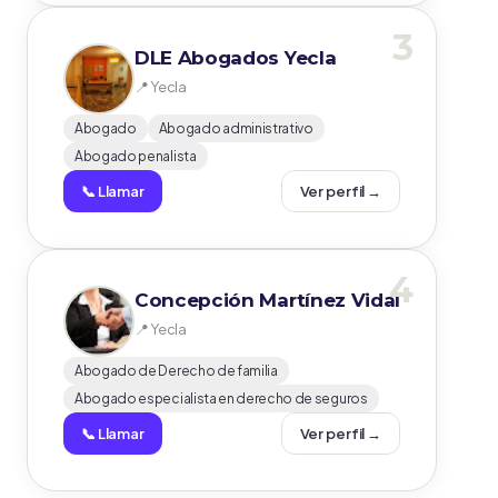
3
DLE Abogados Yecla
📍 Yecla
Abogado
Abogado administrativo
Abogado penalista
📞 Llamar
Ver perfil →
4
Concepción Martínez Vidal
📍 Yecla
Abogado de Derecho de familia
Abogado especialista en derecho de seguros
📞 Llamar
Ver perfil →