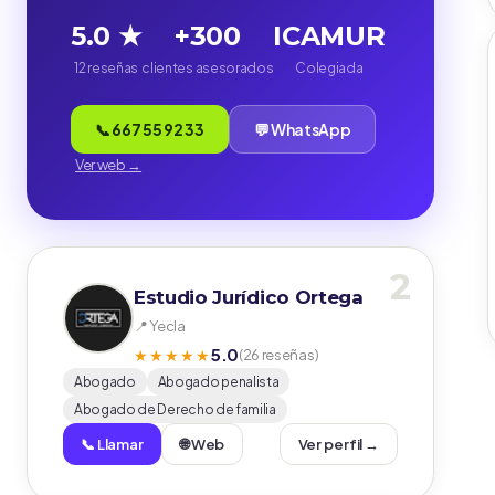
5.0 ★
+300
ICAMUR
12 reseñas
clientes asesorados
Colegiada
📞 667 55 92 33
💬 WhatsApp
Ver web →
2
Estudio Jurídico Ortega
📍 Yecla
5.0
★★★★★
(26 reseñas)
Abogado
Abogado penalista
Abogado de Derecho de familia
📞 Llamar
🌐 Web
Ver perfil →