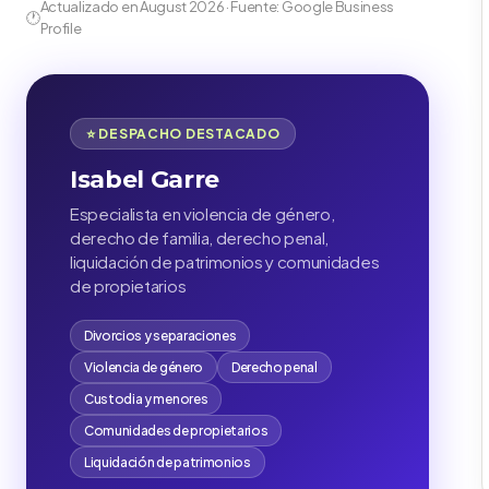
Actualizado en August 2026 · Fuente: Google Business
🕐
Profile
⭐ DESPACHO DESTACADO
Isabel Garre
Especialista en violencia de género,
derecho de familia, derecho penal,
liquidación de patrimonios y comunidades
de propietarios
Divorcios y separaciones
Violencia de género
Derecho penal
Custodia y menores
Comunidades de propietarios
Liquidación de patrimonios