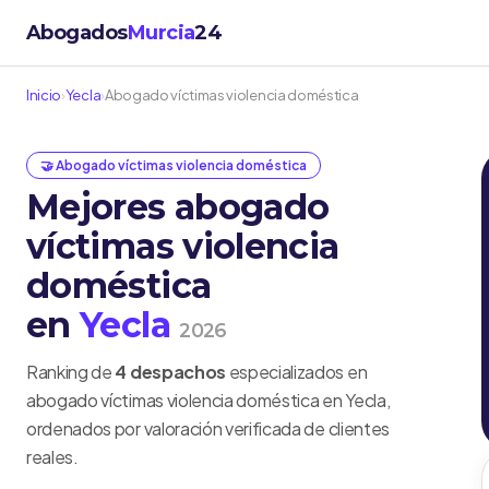
Abogados
Murcia
24
Inicio
›
Yecla
›
Abogado víctimas violencia doméstica
🤝 Abogado víctimas violencia doméstica
Mejores abogado
víctimas violencia
doméstica
en
Yecla
2026
Ranking de
4 despachos
especializados en
abogado víctimas violencia doméstica en Yecla,
ordenados por valoración verificada de clientes
reales.