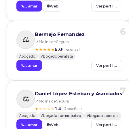
📞 Llamar
🌐 Web
Ver perfil →
6
Bermejo Fernandez
📍 Molina de Segura
5.0
★★★★★
(1 reseñas)
Abogado
Abogado penalista
📞 Llamar
Ver perfil →
7
Daniel López Esteban y Asociados
📍 Molina de Segura
1.4
★☆☆☆☆
(10 reseñas)
Abogado
Abogado administrativo
Abogado penalista
📞 Llamar
🌐 Web
Ver perfil →