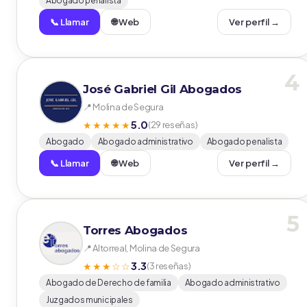
Abogado penalista
📞 Llamar
🌐 Web
Ver perfil →
4
José Gabriel Gil Abogados
📍 Molina de Segura
5.0
★★★★★
(29 reseñas)
Abogado
Abogado administrativo
Abogado penalista
📞 Llamar
🌐 Web
Ver perfil →
5
Torres Abogados
📍 Altorreal, Molina de Segura
3.3
★★★☆☆
(3 reseñas)
Abogado de Derecho de familia
Abogado administrativo
Juzgados municipales