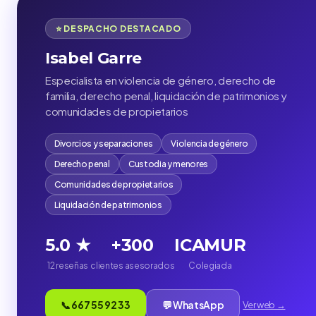
⭐ DESPACHO DESTACADO
Isabel Garre
Especialista en violencia de género, derecho de
familia, derecho penal, liquidación de patrimonios y
comunidades de propietarios
Divorcios y separaciones
Violencia de género
Derecho penal
Custodia y menores
Comunidades de propietarios
Liquidación de patrimonios
5.0 ★
+300
ICAMUR
12 reseñas
clientes asesorados
Colegiada
📞 667 55 92 33
💬 WhatsApp
Ver web →