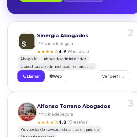
2
Sinergia Abogados
📍 Molina de Segura
4.9
★★★★½
(94 reseñas)
Abogado
Abogado administrativo
Consultora de administración empresarial
📞 Llamar
🌐 Web
Ver perfil →
3
Alfonso Torrano Abogados
📍 Molina de Segura
4.8
★★★★½
(93 reseñas)
Proveedor de servicios de asistencia jurídica