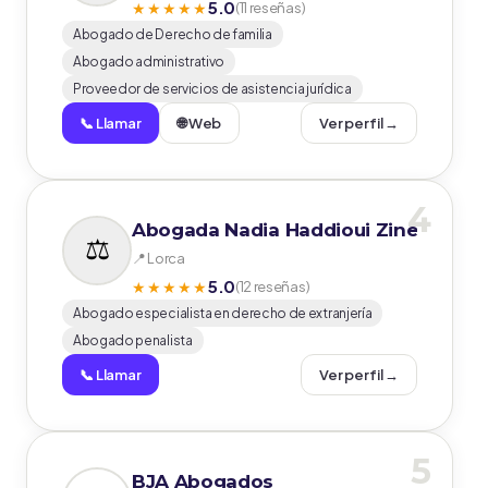
5.0
★★★★★
(11 reseñas)
Abogado de Derecho de familia
Abogado administrativo
Proveedor de servicios de asistencia jurídica
📞 Llamar
🌐 Web
Ver perfil →
4
Abogada Nadia Haddioui Zine
📍 Lorca
5.0
★★★★★
(12 reseñas)
Abogado especialista en derecho de extranjería
Abogado penalista
📞 Llamar
Ver perfil →
5
BJA Abogados