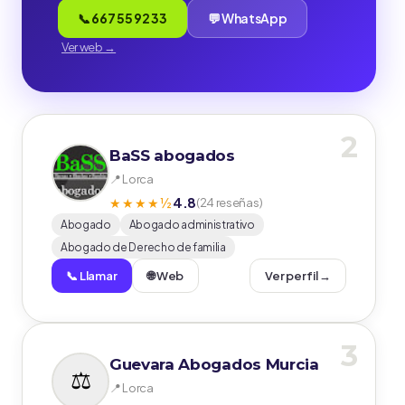
📞 667 55 92 33
💬 WhatsApp
Ver web →
2
BaSS abogados
📍 Lorca
4.8
★★★★½
(24 reseñas)
Abogado
Abogado administrativo
Abogado de Derecho de familia
📞 Llamar
🌐 Web
Ver perfil →
3
Guevara Abogados Murcia
📍 Lorca