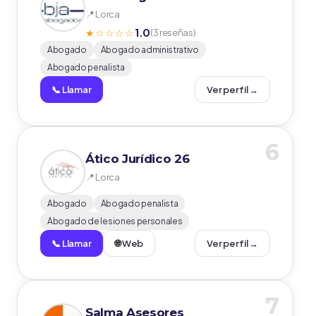
📍 Lorca
1.0
★☆☆☆☆
(3 reseñas)
Abogado
Abogado administrativo
Abogado penalista
📞 Llamar
Ver perfil →
6
Ático Jurídico 26
📍 Lorca
Abogado
Abogado penalista
Abogado de lesiones personales
📞 Llamar
🌐 Web
Ver perfil →
7
Salma Asesores