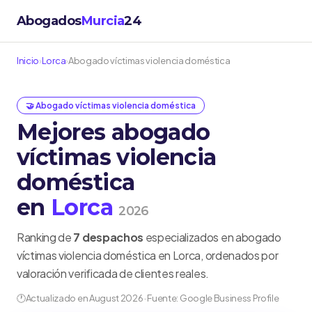
Abogados
Murcia
24
Inicio
›
Lorca
›
Abogado víctimas violencia doméstica
🤝 Abogado víctimas violencia doméstica
Mejores abogado
víctimas violencia
doméstica
en
Lorca
2026
Ranking de
7 despachos
especializados en abogado
víctimas violencia doméstica en Lorca, ordenados por
valoración verificada de clientes reales.
🕐
Actualizado en August 2026 · Fuente: Google Business Profile