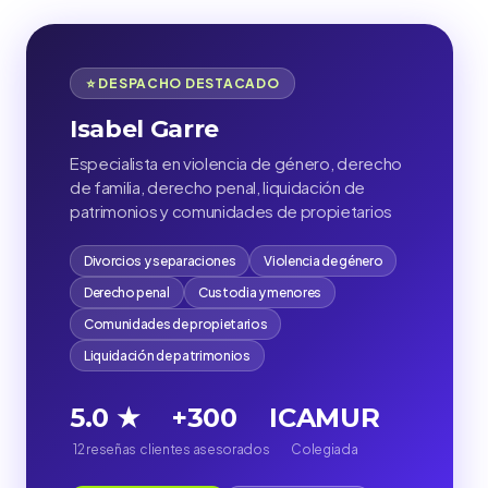
⭐ DESPACHO DESTACADO
Isabel Garre
Especialista en violencia de género, derecho
de familia, derecho penal, liquidación de
patrimonios y comunidades de propietarios
Divorcios y separaciones
Violencia de género
Derecho penal
Custodia y menores
Comunidades de propietarios
Liquidación de patrimonios
5.0 ★
+300
ICAMUR
12 reseñas
clientes asesorados
Colegiada