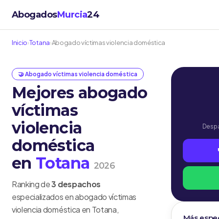
Abogados
Murcia
24
Inicio
›
Totana
›
Abogado víctimas violencia doméstica
🤝 Abogado víctimas violencia doméstica
Mejores abogado
víctimas
violencia
Despa
doméstica
en
Totana
2026
Ranking de
3 despachos
especializados en abogado víctimas
violencia doméstica en Totana,
Más espec