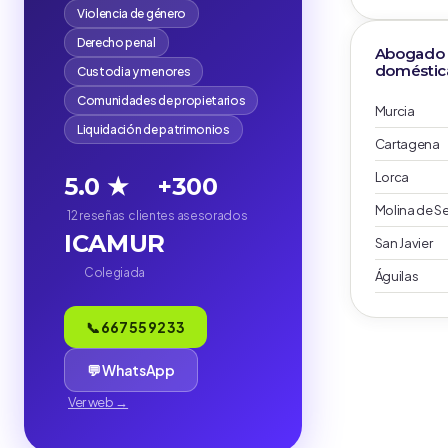
Violencia de género
Derecho penal
Abogado v
doméstica
Custodia y menores
Comunidades de propietarios
Murcia
Liquidación de patrimonios
Cartagena
Lorca
5.0 ★
+300
Molina de S
12 reseñas
clientes asesorados
ICAMUR
San Javier
Colegiada
Águilas
📞 667 55 92 33
💬 WhatsApp
Ver web →