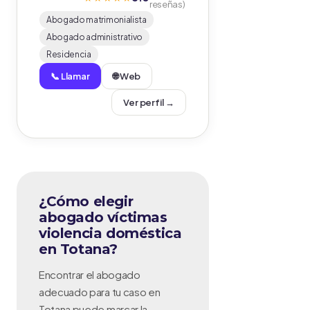
reseñas)
Abogado matrimonialista
Abogado administrativo
Residencia
📞 Llamar
🌐 Web
Ver perfil →
¿Cómo elegir
abogado víctimas
violencia doméstica
en Totana?
Encontrar el abogado
adecuado para tu caso en
Totana puede marcar la