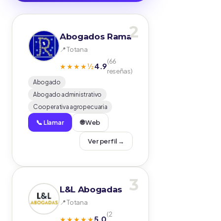
2
Abogados Rama
📍 Totana
(66
4.9
★★★★½
reseñas)
Abogado
Abogado administrativo
Cooperativa agropecuaria
📞 Llamar
🌐 Web
Ver perfil →
3
L&L Abogadas
📍 Totana
(2
5.0
★★★★★