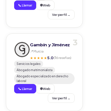
📞 Llamar
🌐 Web
Ver perfil →
3
Gambín y Jiménez
📍 Murcia
5.0
★★★★★
(116 reseñas)
Servicios legales
Abogado matrimonialista
Abogado especializado en derecho
laboral
📞 Llamar
🌐 Web
Ver perfil →