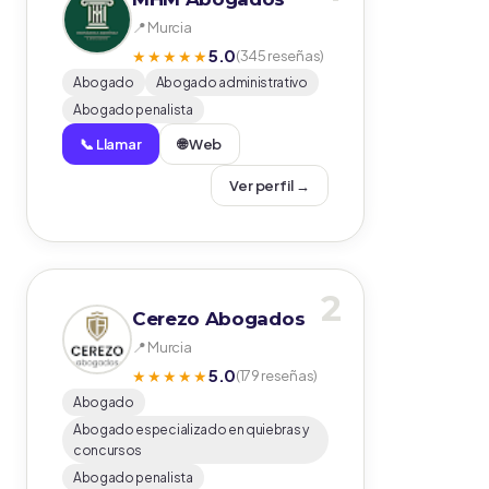
📍 Murcia
5.0
★★★★★
(345 reseñas)
Abogado
Abogado administrativo
Abogado penalista
📞 Llamar
🌐 Web
Ver perfil →
2
Cerezo Abogados
📍 Murcia
5.0
★★★★★
(179 reseñas)
Abogado
Abogado especializado en quiebras y
concursos
Abogado penalista