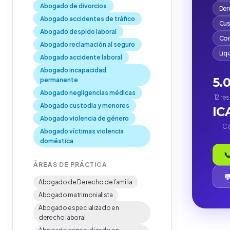
Abogado de divorcios
Der
Abogado accidentes de tráfico
Cus
Abogado despido laboral
Com
Abogado reclamación al seguro
Liq
Abogado accidente laboral
Abogado incapacidad
5.
permanente
Abogado negligencias médicas
12 re
Abogado custodia y menores
IC
Abogado violencia de género
Co
Abogado víctimas violencia
doméstica

ÁREAS DE PRÁCTICA

Abogado de Derecho de familia
Abogado matrimonialista
Abogado especializado en
derecho laboral