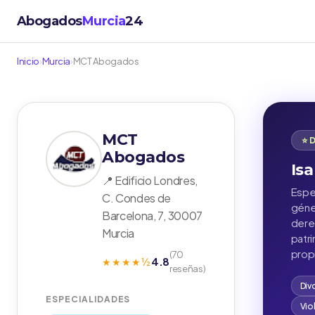
Abogados
Murcia
24
Inicio
›
Murcia
›
MCT Abogados
MCT
⭐ 
Abogados
Isa
📍 Edificio Londres,
Espec
C. Condes de
géne
Barcelona, 7, 30007
derec
Murcia
patr
prop
(70
4.8
★★★★½
reseñas)
Div
ESPECIALIDADES
Vio