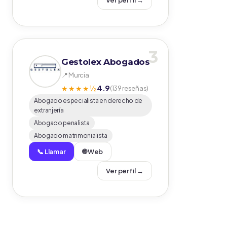
Ver perfil →
3
Gestolex Abogados
📍 Murcia
4.9
★★★★½
(139 reseñas)
Abogado especialista en derecho de
extranjería
Abogado penalista
Abogado matrimonialista
📞 Llamar
🌐 Web
Ver perfil →