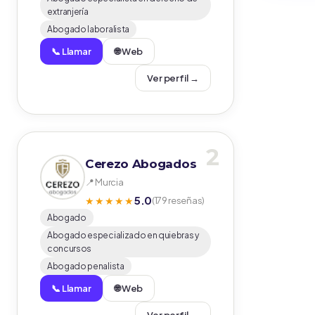
extranjería
Abogado laboralista
📞 Llamar
🌐 Web
Ver perfil →
2
Cerezo Abogados
📍 Murcia
5.0
★★★★★
(179 reseñas)
Abogado
Abogado especializado en quiebras y
concursos
Abogado penalista
📞 Llamar
🌐 Web