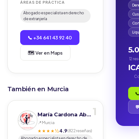
ÁREAS DE PRÁCTICA
Der
Abogado especialista en derecho
Cus
de extranjería
Com
Liq
📞 +34 641 43 92 40
5.
🗺️ Ver en Maps
12 re
IC
Co
También en Murcia
📞

1
María Cardona Abogados
📍 Murcia
4.9
★★★★½
(822 reseñas)
Abogado especialista en derecho de