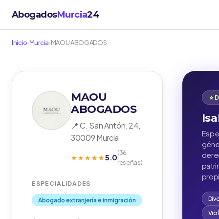
Abogados
Murcia
24
Inicio
›
Murcia
›
MAOU ABOGADOS
MAOU
⭐ 
ABOGADOS
Isa
📍 C. San Antón, 24,
Espec
30009 Murcia
géner
(36
derec
5.0
★★★★★
reseñas)
patr
propi
ESPECIALIDADES
Div
Abogado extranjería e inmigración
Vio