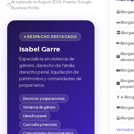
Actualizado en August 2026 · Fuente: Google
🕐
Business Profile
🦺
Abogad
🚗
Abogado
🏛️
Abogad
⭐ DESPACHO DESTACADO
🔑
Abogado
Isabel Garre
Abogado
🏦
Especialista en violencia de
abusiv
género, derecho de familia,
🏡
Abogad
derecho penal, liquidación de
patrimonios y comunidades de
Abogad
🏢
propietarios
propiet
👨‍👧
Abog
Divorcios y separaciones
Violencia de género
💔
Abogad
Derecho penal
💻
Abogad
Custodia y menores
Ver todos
Comunidades de propietarios