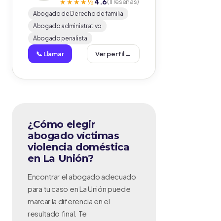
4.6
★★★★½
(11 reseñas)
Abogado de Derecho de familia
Abogado administrativo
Abogado penalista
📞 Llamar
Ver perfil →
¿Cómo elegir
abogado víctimas
violencia doméstica
en La Unión?
Encontrar el abogado adecuado
para tu caso en La Unión puede
marcar la diferencia en el
resultado final. Te