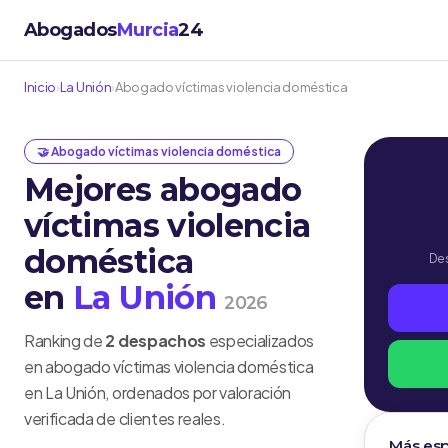
Abogados
Murcia
24
Inicio
›
La Unión
›
Abogado víctimas violencia doméstica
🤝 Abogado víctimas violencia doméstica
Mejores abogado
víctimas violencia
doméstica
Des
en
La Unión
2026
Ranking de
2 despachos
especializados
en abogado víctimas violencia doméstica
en La Unión, ordenados por valoración
verificada de clientes reales.
Más esp