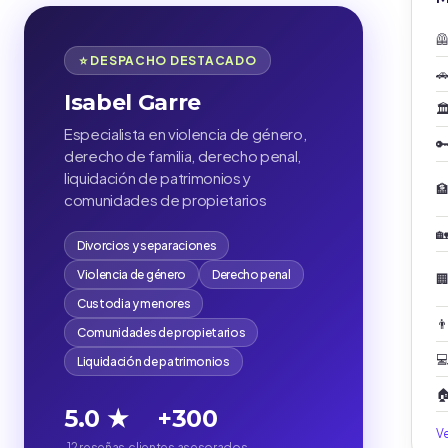

⭐ DESPACHO DESTACADO

Isabel Garre
🏛
Especialista en violencia de género,

derecho de familia, derecho penal,
liquidación de patrimonios y

comunidades de propietarios

Divorcios y separaciones
Violencia de género
Derecho penal

Custodia y menores
👨
Comunidades de propietarios

Liquidación de patrimonios

5.0 ★
+300
V
12 reseñas
clientes asesorados