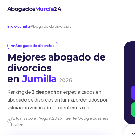
Abogados
Murcia
24
Inicio
›
Jumilla
›
Abogado de divorcios
💔 Abogado de divorcios
Mejores abogado de
divorcios
en
Jumilla
2026
Ranking de
2 despachos
especializados en
abogado de divorcios en Jumilla, ordenados por
valoración verificada de clientes reales.
Actualizado en August 2026 · Fuente: Google Business
🕐
Profile
M