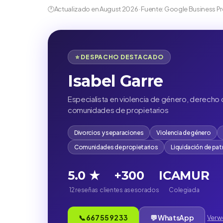
🕐
Actualizado en August 2026 · Fuente: Google Business Pr
⭐ DESPACHO DESTACADO
Isabel Garre
Especialista en violencia de género, derecho d
comunidades de propietarios
Divorcios y separaciones
Violencia de género
Comunidades de propietarios
Liquidación de pa
5.0 ★
+300
ICAMUR
12 reseñas
clientes asesorados
Colegiada
📞 667 55 92 33
💬 WhatsApp
Ver 