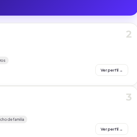
2
ros
Ver perfil →
3
ho de familia
Ver perfil →