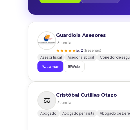
Guardiola Asesores
📍 Jumilla
5.0
★★★★★
(1 reseñas)
Asesor fiscal
Asesoría laboral
Corredor de segu
📞 Llamar
🌐 Web
Cristóbal Cutillas Otazo
📍 Jumilla
Abogado
Abogado penalista
Abogado de Derec