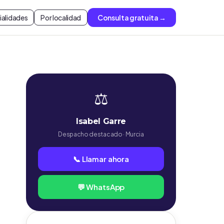
ialidades
Por localidad
Consulta gratuita →
⚖️
Isabel Garre
Despacho destacado · Murcia
📞 Llamar ahora
💬 WhatsApp