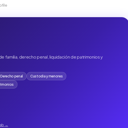
ofile
e familia, derecho penal, liquidación de patrimonios y
Derecho penal
Custodia y menores
trimonios
web →