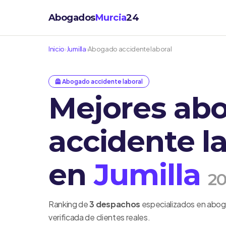
Abogados
Murcia
24
Inicio
›
Jumilla
›
Abogado accidente laboral
🦺 Abogado accidente laboral
Mejores ab
accidente l
en
Jumilla
2
Ranking de
3 despachos
especializados en aboga
verificada de clientes reales.