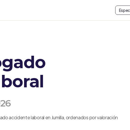
Espec
ogado
aboral
026
do accidente laboral en Jumilla, ordenados por valoración