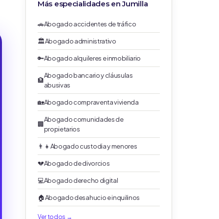
Más especialidades en Jumilla
🚗
Abogado accidentes de tráfico
🏛️
Abogado administrativo
🔑
Abogado alquileres e inmobiliario
Abogado bancario y cláusulas
🏦
abusivas
🏡
Abogado compraventa vivienda
Abogado comunidades de
🏢
propietarios
👨‍👧
Abogado custodia y menores
💔
Abogado de divorcios
💻
Abogado derecho digital
🏠
Abogado desahucio e inquilinos
Ver todos →