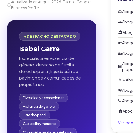
Actualizado en August 2026 · Fuente: Google
🕐
Business Profile
🦺
Aboga
🚗
Aboga
🏛️
Aboga
⭐ DESPACHO DESTACADO
🔑
Abogad
Isabel Garre
🏡
Aboga
Especialista en violencia de
Aboga
género, derecho de familia,
🏢
propi
derecho penal, liquidación de
patrimonios y comunidades de
👨‍👧
Abo
propietarios
💔
Aboga
Divorcios y separaciones
💻
Aboga
Violencia de género
🏠
Aboga
Derecho penal
Ver tod
Custodia y menores
Comunidades de propietarios