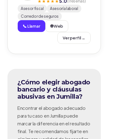
5.0
★★★★★
(1 reseñas)
Asesor fiscal
Asesoría laboral
Corredor de seguros
📞 Llamar
🌐 Web
Ver perfil →
¿Cómo elegir abogado
bancario y cláusulas
abusivas en Jumilla?
Encontrar el abogado adecuado
para tu caso en Jumilla puede
marcar la diferencia en el resultado
final. Te recomendamos fijarte en
el número y calidad de las reseñas