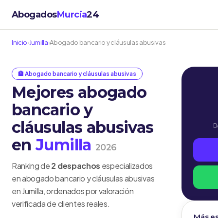
Abogados
Murcia
24
Inicio
›
Jumilla
›
Abogado bancario y cláusulas abusivas
🏦 Abogado bancario y cláusulas abusivas
Mejores abogado
bancario y
cláusulas abusivas
D
en
Jumilla
2026
Ranking de
2 despachos
especializados
en abogado bancario y cláusulas abusivas
en Jumilla, ordenados por valoración
verificada de clientes reales.
Más es