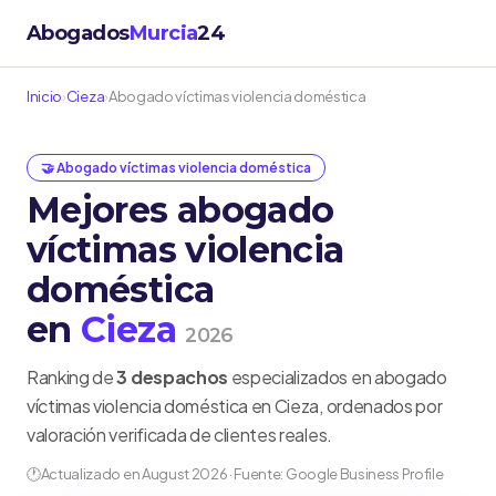
Abogados
Murcia
24
Inicio
›
Cieza
›
Abogado víctimas violencia doméstica
🤝 Abogado víctimas violencia doméstica
Mejores abogado
víctimas violencia
doméstica
en
Cieza
2026
Ranking de
3 despachos
especializados en abogado
víctimas violencia doméstica en Cieza, ordenados por
valoración verificada de clientes reales.
🕐
Actualizado en August 2026 · Fuente: Google Business Profile