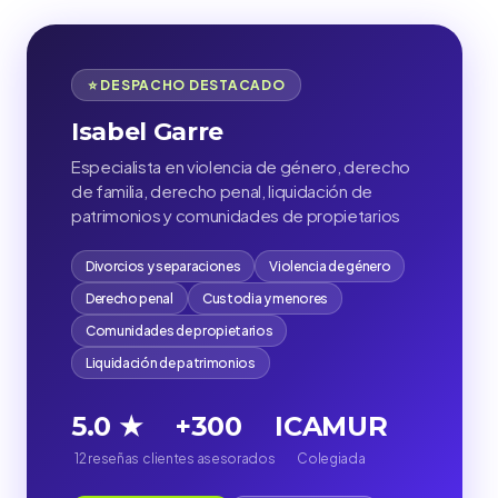
⭐ DESPACHO DESTACADO
Isabel Garre
Especialista en violencia de género, derecho
de familia, derecho penal, liquidación de
patrimonios y comunidades de propietarios
Divorcios y separaciones
Violencia de género
Derecho penal
Custodia y menores
Comunidades de propietarios
Liquidación de patrimonios
5.0 ★
+300
ICAMUR
12 reseñas
clientes asesorados
Colegiada