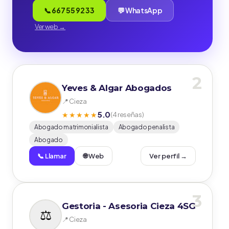
📞 667 55 92 33
💬 WhatsApp
Ver web →
2
Yeves & Algar Abogados
📍 Cieza
5.0
★★★★★
(4 reseñas)
Abogado matrimonialista
Abogado penalista
Abogado
📞 Llamar
🌐 Web
Ver perfil →
3
Gestoria - Asesoria Cieza 4SG
📍 Cieza