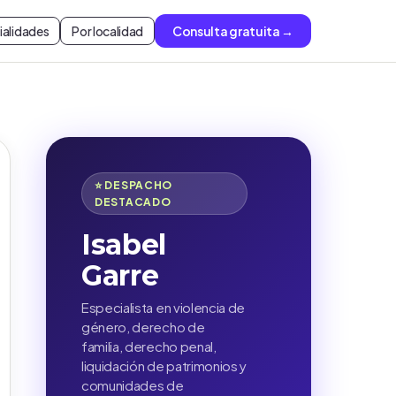
ialidades
Por localidad
Consulta gratuita →
⭐ DESPACHO
DESTACADO
Isabel
Garre
Especialista en violencia de
género, derecho de
familia, derecho penal,
liquidación de patrimonios y
comunidades de