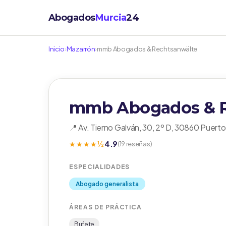
Abogados
Murcia
24
Inicio
›
Mazarrón
›
mmb Abogados & Rechtsanwälte
mmb Abogados & R
📍 Av. Tierno Galván, 30, 2º D, 30860 Puert
4.9
★★★★½
(19 reseñas)
ESPECIALIDADES
Abogado generalista
ÁREAS DE PRÁCTICA
Bufete