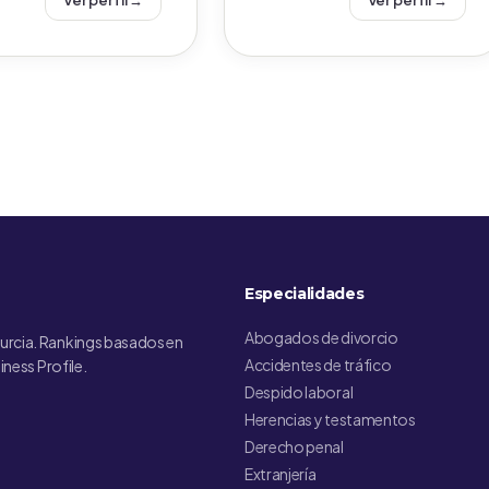
Ver perfil →
Ver perfil →
Especialidades
Abogados de divorcio
urcia. Rankings basados en
Accidentes de tráfico
iness Profile.
Despido laboral
Herencias y testamentos
Derecho penal
Extranjería