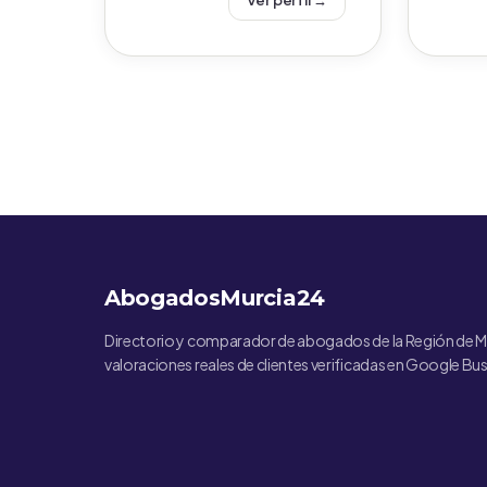
Ver perfil →
AbogadosMurcia24
Directorio y comparador de abogados de la Región de M
valoraciones reales de clientes verificadas en Google Bus