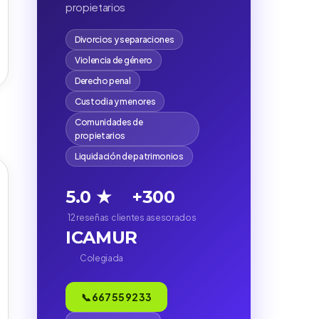
propietarios
Divorcios y separaciones
Violencia de género
Derecho penal
Custodia y menores
Comunidades de
propietarios
Liquidación de patrimonios
5.0 ★
+300
12 reseñas
clientes asesorados
ICAMUR
)
Colegiada
📞 667 55 92 33