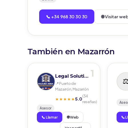
📞 +34 968 30 30 30
🌐 Visitar we
También en Mazarrón
1
Legal Solutions Paulina Anna Szaniawska
📍 Puerto de
Mazarrón, Mazarrón
(34
5.0
★★★★★
reseñas)
Ases
Asesor
📞 Llamar
🌐 Web
📞 