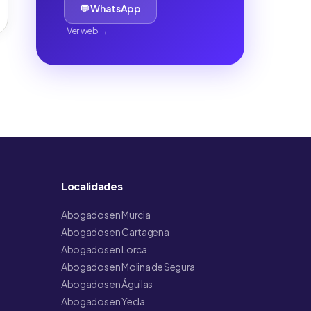
💬 WhatsApp
Ver web →
Localidades
Abogados en Murcia
Abogados en Cartagena
Abogados en Lorca
Abogados en Molina de Segura
Abogados en Águilas
Abogados en Yecla