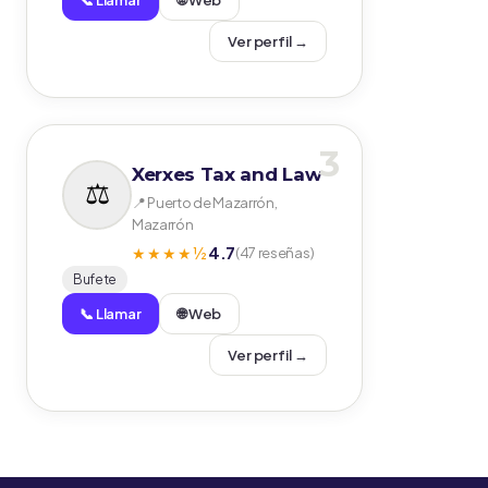
📞 Llamar
🌐 Web
Ver perfil →
3
Xerxes Tax and Law
📍 Puerto de Mazarrón,
Mazarrón
4.7
★★★★½
(47 reseñas)
Bufete
📞 Llamar
🌐 Web
Ver perfil →