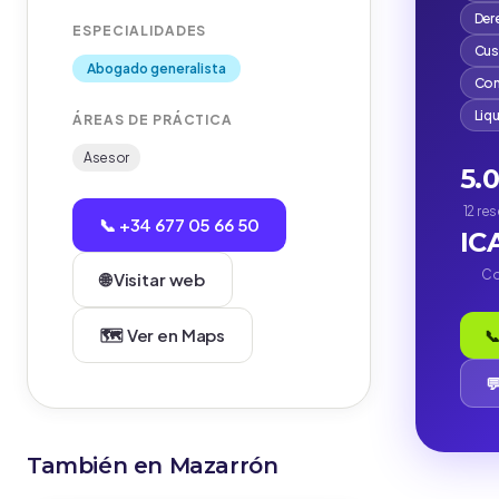
Der
ESPECIALIDADES
Cus
Abogado generalista
Com
Liq
ÁREAS DE PRÁCTICA
Asesor
5.
12 re
📞 +34 677 05 66 50
IC
Co
🌐 Visitar web
🗺️ Ver en Maps
📞

También en Mazarrón