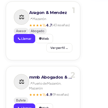
1
Aragon & Mendez
📍 Mazarrón
4.7
★★★★½
(43 reseñas)
Asesor
Abogado
📞 Llamar
🌐 Web
Ver perfil →
2
mmb Abogados & Rechtsanwälte
📍 Puerto de Mazarrón,
Mazarrón
4.9
★★★★½
(19 reseñas)
Bufete