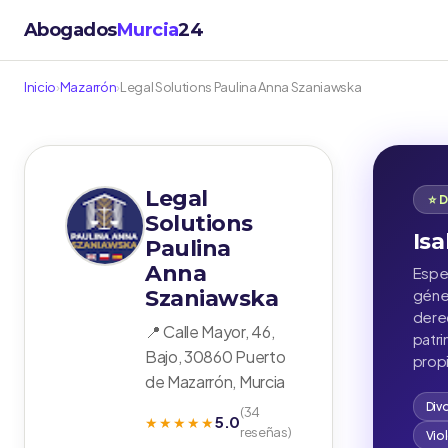
Abogados
Murcia
24
Inicio
›
Mazarrón
›
Legal Solutions Paulina Anna Szaniawska
Legal
⭐ 
Solutions
Isa
Paulina
Anna
Espec
Szaniawska
géner
derec
📍 Calle Mayor, 46,
patr
Bajo, 30860 Puerto
propi
de Mazarrón, Murcia
Div
(34
5.0
★★★★★
reseñas)
Vio