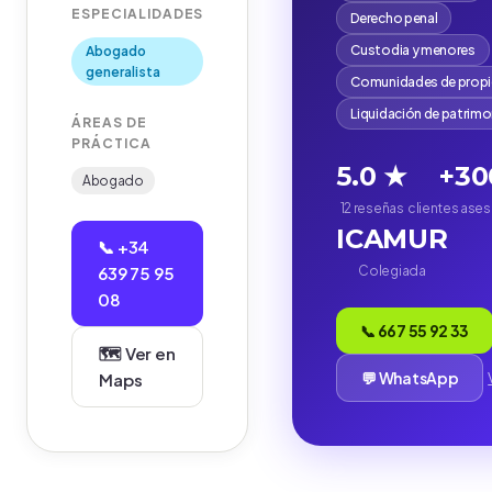
ESPECIALIDADES
Derecho penal
Custodia y menores
Abogado
generalista
Comunidades de propi
Liquidación de patrim
ÁREAS DE
PRÁCTICA
5.0 ★
+30
Abogado
12 reseñas
clientes ase
ICAMUR
📞 +34
639 75 95
Colegiada
08
📞 667 55 92 33
🗺️ Ver en
💬 WhatsApp
Maps