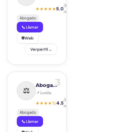
(10
5.0
★★★★★
reseñas)
Abogado
📞 Llamar
🌐 Web
Ver perfil →
3
Abogado José Martínez Verdú
📍 Jumilla
(14
4.5
★★★★½
reseñas)
Abogado
📞 Llamar