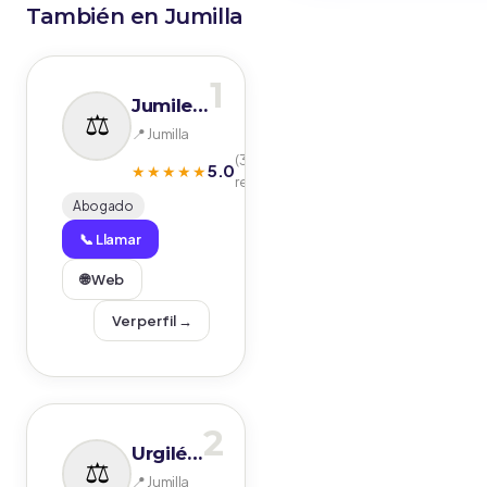
También en Jumilla
1
Jumilex Abogados
📍 Jumilla
(32
5.0
★★★★★
reseñas)
Abogado
📞 Llamar
🌐 Web
Ver perfil →
2
Urgilés Abogado
📍 Jumilla