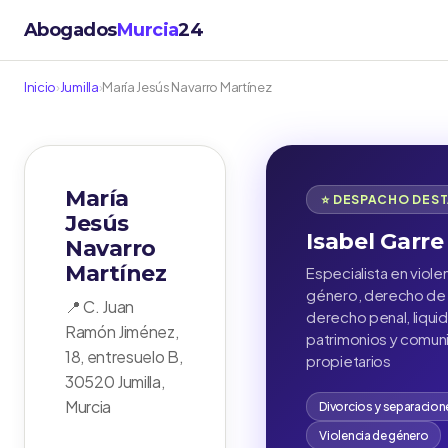
Abogados
Murcia
24
Inicio
›
Jumilla
›
María Jesús Navarro Martínez
María
⭐ DESPACHO DES
Jesús
Isabel Garre
Navarro
Martínez
Especialista en viole
género, derecho de f
📍 C. Juan
derecho penal, liqui
Ramón Jiménez,
patrimonios y comu
18, entresuelo B,
propietarios
30520 Jumilla,
Murcia
Divorcios y separacion
Violencia de género