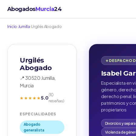
Abogados
Murcia
24
Inicio
›
Jumilla
›
Urgilés Abogado
Urgilés
⭐ DESPACHO 
Abogado
Isabel Gar
📍 30520 Jumilla,
Especialista en v
Murcia
género, derecho 
(10
derecho penal, l
5.0
★★★★★
reseñas)
patrimonios y c
propietarios
ESPECIALIDADES
Divorcios y separ
Abogado
generalista
Violencia de géne