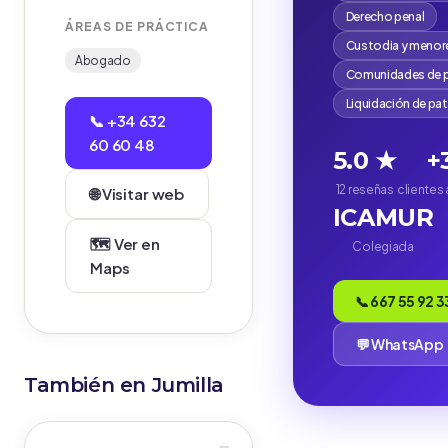
Derecho penal
ÁREAS DE PRÁCTICA
Custodia y menor
Abogado
Comunidades de p
Liquidación de pa
📞 +34 632
60 60 48
5.0 ★
+
12 reseñas
clientes
🌐 Visitar web
ICAMUR
🗺️ Ver en
Colegiada
Maps
📞 667 55 92 3
💬 WhatsApp
También en Jumilla