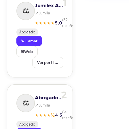
1
Jumilex Abogados
📍 Jumilla
(32
5.0
★★★★★
reseñas)
Abogado
📞 Llamar
🌐 Web
Ver perfil →
2
Abogado José Martínez Verdú
📍 Jumilla
(14
4.5
★★★★½
reseñas)
Abogado