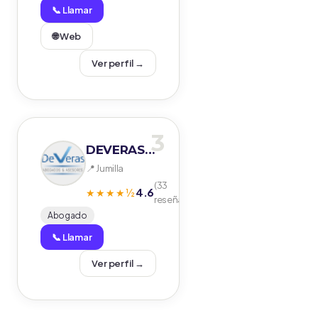
📞 Llamar
🌐 Web
Ver perfil →
3
DEVERAS ABOGADOS Y ADMINISTRACION DE FINCAS
📍 Jumilla
(33
4.6
★★★★½
reseñas)
Abogado
📞 Llamar
Ver perfil →