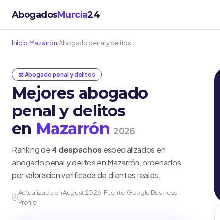
Abogados
Murcia
24
Inicio
›
Mazarrón
›
Abogado penal y delitos
⚖️ Abogado penal y delitos
Mejores abogado
penal y delitos
en
Mazarrón
2026
Ranking de
4 despachos
especializados en
abogado penal y delitos en Mazarrón, ordenados
por valoración verificada de clientes reales.
Actualizado en August 2026 · Fuente: Google Business
🕐
Profile