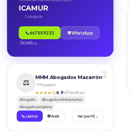
ICAMUR
Colegiada
📞 667 55 92 33
💬 WhatsApp
Ver web →
2
MHM Abogados Mazarrón
📍 Mazarrón
4.9
★★★★½
(63 reseñas)
Abogado
Abogado administrativo
Abogado penalista
📞 Llamar
🌐 Web
Ver perfil →