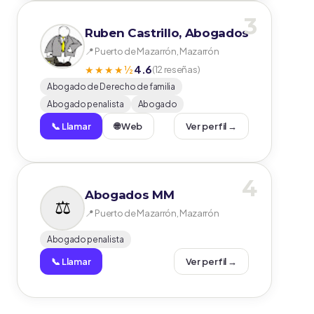
3
Ruben Castrillo, Abogados
📍 Puerto de Mazarrón, Mazarrón
4.6
★★★★½
(12 reseñas)
Abogado de Derecho de familia
Abogado penalista
Abogado
📞 Llamar
🌐 Web
Ver perfil →
4
Abogados MM
📍 Puerto de Mazarrón, Mazarrón
Abogado penalista
📞 Llamar
Ver perfil →