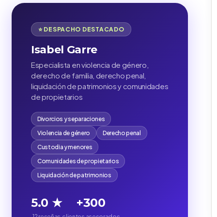
⭐ DESPACHO DESTACADO
Isabel Garre
Especialista en violencia de género,
derecho de familia, derecho penal,
liquidación de patrimonios y comunidades
de propietarios
Divorcios y separaciones
Violencia de género
Derecho penal
Custodia y menores
Comunidades de propietarios
Liquidación de patrimonios
5.0 ★
+300
12 reseñas
clientes asesorados