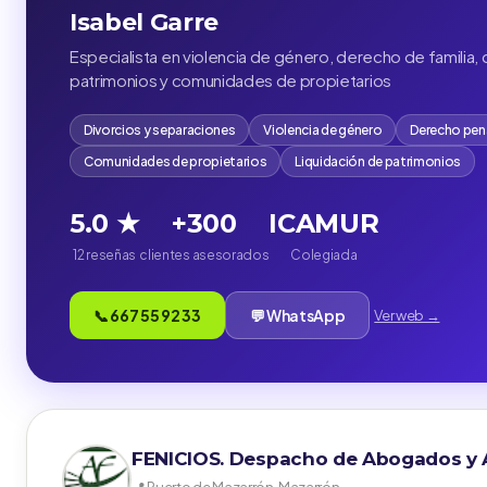
Isabel Garre
Especialista en violencia de género, derecho de familia, 
patrimonios y comunidades de propietarios
Divorcios y separaciones
Violencia de género
Derecho pen
Comunidades de propietarios
Liquidación de patrimonios
5.0 ★
+300
ICAMUR
12 reseñas
clientes asesorados
Colegiada
📞 667 55 92 33
💬 WhatsApp
Ver web →
FENICIOS. Despacho de Abogados y A