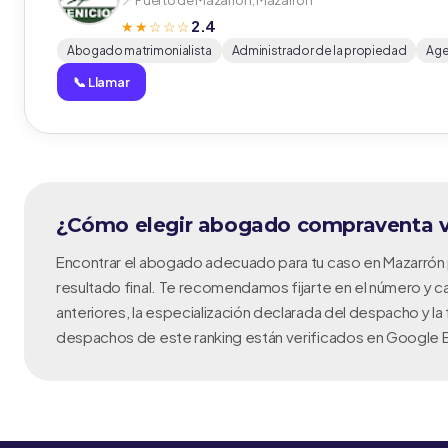
📍 Puerto de Mazarrón, Mazarrón
2.4
★★☆☆☆
Abogado matrimonialista
Administrador de la propiedad
Age
📞 Llamar
¿Cómo elegir abogado compraventa v
Encontrar el abogado adecuado para tu caso en Mazarrón p
resultado final. Te recomendamos fijarte en el número y ca
anteriores, la especialización declarada del despacho y la
despachos de este ranking están verificados en Google B