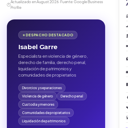
Actualizado en August 2026 · Fuente: Google Business
A
🕐
Profile


⭐ DESPACHO DESTACADO

Isabel Garre

Especialista en violencia de género,

derecho de familia, derecho penal,
liquidación de patrimonios y

comunidades de propietarios

Divorcios y separaciones
Violencia de género
Derecho penal

Custodia y menores

Comunidades de propietarios

Liquidación de patrimonios