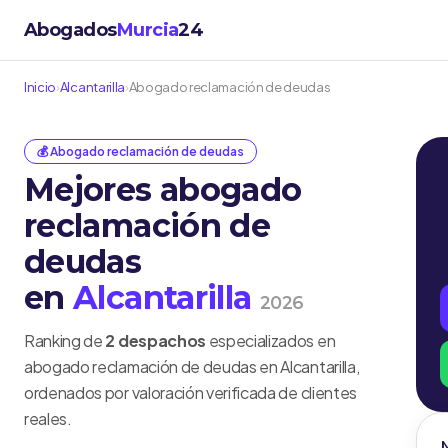
Abogados
Murcia
24
Inicio
›
Alcantarilla
›
Abogado reclamación de deudas
💰 Abogado reclamación de deudas
Mejores abogado
reclamación de
deudas
en
Alcantarilla
2026
Ranking de
2 despachos
especializados en
abogado reclamación de deudas en Alcantarilla,
ordenados por valoración verificada de clientes
reales.