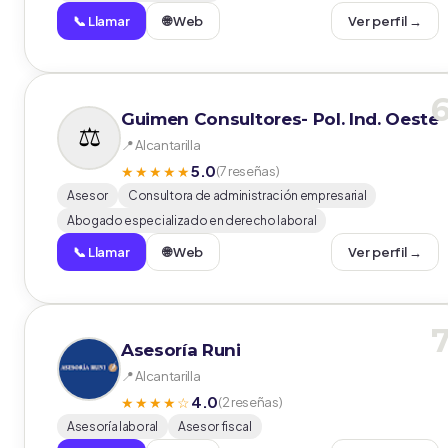
📞 Llamar
🌐 Web
Ver perfil →
Guimen Consultores- Pol. Ind. Oeste
📍 Alcantarilla
5.0
★★★★★
(7 reseñas)
Asesor
Consultora de administración empresarial
Abogado especializado en derecho laboral
📞 Llamar
🌐 Web
Ver perfil →
Asesoría Runi
📍 Alcantarilla
4.0
★★★★☆
(2 reseñas)
Asesoría laboral
Asesor fiscal