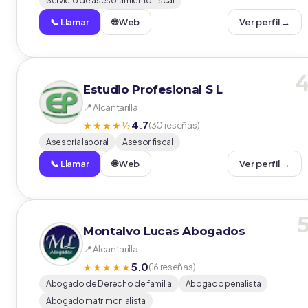
Servicio de asesoramiento fiscal
📞 Llamar
🌐 Web
Ver perfil →
Estudio Profesional S L
📍 Alcantarilla
4.7
★★★★½
(30 reseñas)
Asesoría laboral
Asesor fiscal
📞 Llamar
🌐 Web
Ver perfil →
Montalvo Lucas Abogados
📍 Alcantarilla
5.0
★★★★★
(16 reseñas)
Abogado de Derecho de familia
Abogado penalista
Abogado matrimonialista