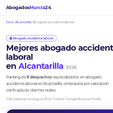
Abogados
Murcia
24
Inicio
›
Alcantarilla
›
Abogado accidente laboral
🦺 Abogado accidente laboral
Mejores abogado acciden
laboral
en
Alcantarilla
2026
Ranking de
8 despachos
especializados en abogado
accidente laboral en Alcantarilla, ordenados por valoración
verificada de clientes reales.
🕐
Actualizado en August 2026 · Fuente: Google Business Profile