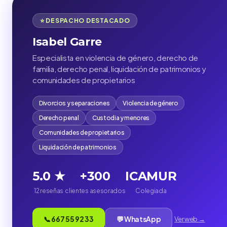
⭐ DESPACHO DESTACADO
Isabel Garre
Especialista en violencia de género, derecho de
familia, derecho penal, liquidación de patrimonios y
comunidades de propietarios
Divorcios y separaciones
Violencia de género
Derecho penal
Custodia y menores
Comunidades de propietarios
Liquidación de patrimonios
5.0 ★
+300
ICAMUR
12 reseñas
clientes asesorados
Colegiada
📞 667 55 92 33
💬 WhatsApp
Ver web →