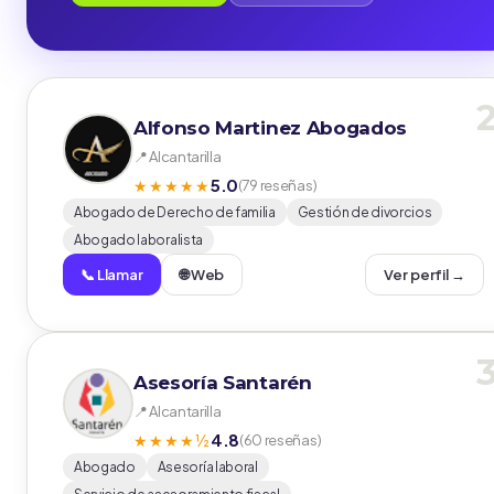
Alfonso Martinez Abogados
📍 Alcantarilla
5.0
★★★★★
(79 reseñas)
Abogado de Derecho de familia
Gestión de divorcios
Abogado laboralista
📞 Llamar
🌐 Web
Ver perfil →
Asesoría Santarén
📍 Alcantarilla
4.8
★★★★½
(60 reseñas)
Abogado
Asesoría laboral