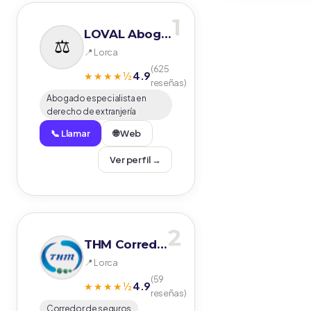
1
LOVAL Abogados
📍 Lorca
(625
4.9
★★★★½
reseñas)
Abogado especialista en
derecho de extranjería
📞 Llamar
🌐 Web
Ver perfil →
2
THM Correduría de Seguros S.Coop. Espabrok Lorca
📍 Lorca
(59
4.9
★★★★½
reseñas)
Corredor de seguros