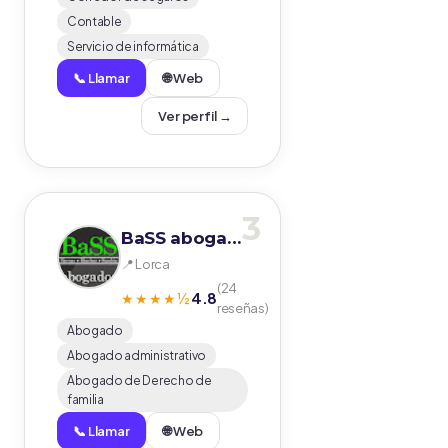
Contable
Servicio de informática
📞 Llamar
🌐 Web
Ver perfil →
3
BaSS abogados
📍 Lorca
(24
4.8
★★★★½
reseñas)
Abogado
Abogado administrativo
Abogado de Derecho de
familia
📞 Llamar
🌐 Web