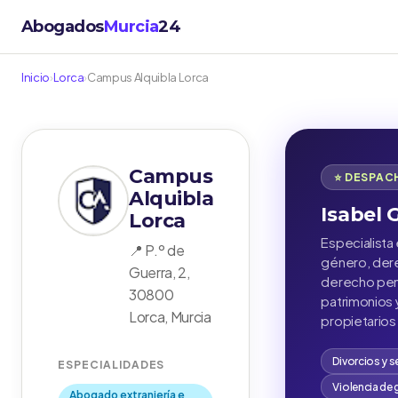
Abogados
Murcia
24
Inicio
›
Lorca
›
Campus Alquibla Lorca
Campus
⭐ DESPAC
Alquibla
Isabel 
Lorca
Especialista 
📍 P.º de
género, dere
Guerra, 2,
derecho pena
30800
patrimonios
Lorca, Murcia
propietarios
Divorcios y 
ESPECIALIDADES
Violencia de
Abogado extranjería e