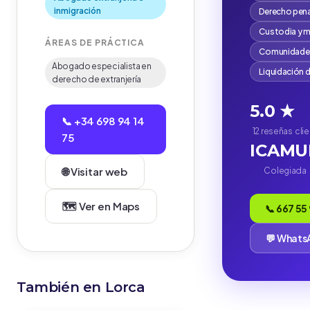
inmigración
Derecho pena
Custodia y 
ÁREAS DE PRÁCTICA
Comunidades
Abogado especialista en
Liquidación 
derecho de extranjería
5.0 ★
📞 +34 698 94 14
12 reseñas
cli
75
ICAMU
🌐 Visitar web
Colegiada
🗺️ Ver en Maps
📞 667 55
💬 What
También en Lorca