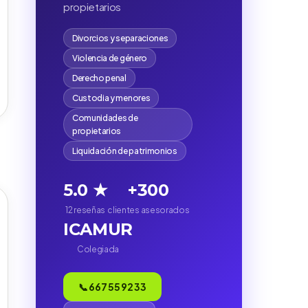
propietarios
Divorcios y separaciones
Violencia de género
Derecho penal
Custodia y menores
Comunidades de
propietarios
Liquidación de patrimonios
5.0 ★
+300
12 reseñas
clientes asesorados
ICAMUR
Colegiada
)
📞 667 55 92 33