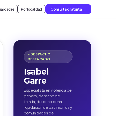
ialidades
Por localidad
Consulta gratuita →
⭐ DESPACHO
DESTACADO
Isabel
Garre
Especialista en violencia de
género, derecho de
familia, derecho penal,
liquidación de patrimonios y
comunidades de