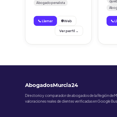
quie
Abogado penalista
Abog
📞 Llamar
🌐 Web
📞 
Ver perfil →
AbogadosMurcia24
Directorio y comparador de abogados de la Región de M
valoraciones reales de clientes verificadas en Google Bus