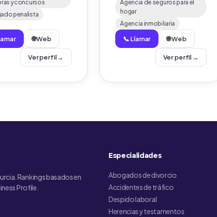
bras y concursos
Agencia de seguros para el
hogar
ado penalista
Agencia inmobiliaria
Llamar
🌐 Web
📞 Llamar
🌐 Web
Ver perfil →
Ver perfil →
Especialidades
Abogados de divorcio
urcia. Rankings basados en
Accidentes de tráfico
iness Profile.
Despido laboral
Herencias y testamentos