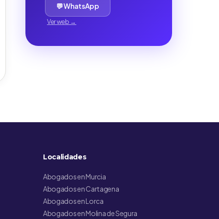
💬 WhatsApp
Ver web →
Localidades
Abogados en Murcia
Abogados en Cartagena
Abogados en Lorca
Abogados en Molina de Segura