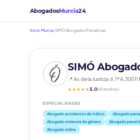
Abogados
Murcia
24
Inicio
›
Murcia
›
SIMÓ Abogados Penalistas
SIMÓ Abogado
📍 Av. de la Justicia, 6, 1º A, 30011
5.0
★★★★★
(61 reseñas)
ESPECIALIDADES
Abogado accidentes de tráfico
Abogado penal
Abogado violencia de género
Abogado penal (n
Abogado online