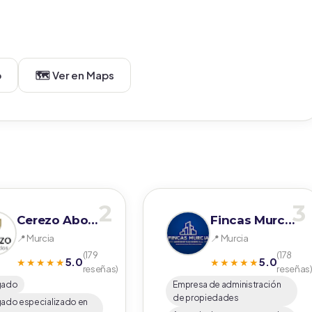
b
🗺️ Ver en Maps
2
3
Cerezo Abogados
Fincas Murcia Administraciones S.L. Administradores de fincas
📍 Murcia
📍 Murcia
(179
(178
5.0
5.0
★★★★★
★★★★★
reseñas)
reseñas
gado
Empresa de administración
de propiedades
ado especializado en