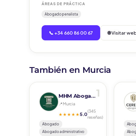
ÁREAS DE PRÁCTICA
Abogado penalista
📞 +34 660 86 00 67
🌐 Visitar we
También en Murcia
1
MHM Abogados
📍 Murcia
(345
5.0
★★★★★
reseñas)
Abogado
Abo
Abogado administrativo
Abog