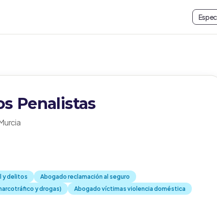
Espec
s Penalistas
 Murcia
 y delitos
Abogado reclamación al seguro
arcotráfico y drogas)
Abogado víctimas violencia doméstica