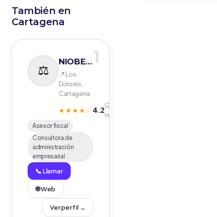
También en
Cartagena
1
NIOBE ASESORES
📍 Los
Dolores,
Cartagena
(280
4.2
★★★★☆
reseñas)
Asesor fiscal
Consultora de
administración
empresarial
📞 Llamar
🌐 Web
Ver perfil →