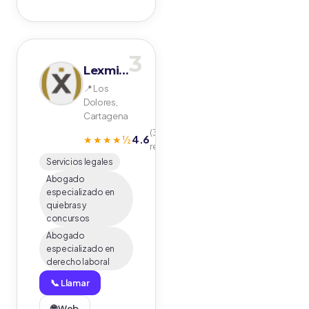
3
Lexmia Abogados
📍 Los
Dolores,
Cartagena
(31
4.6
★★★★½
reseñas)
Servicios legales
Abogado
especializado en
quiebras y
concursos
Abogado
especializado en
derecho laboral
📞 Llamar
🌐 Web