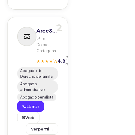
2
Arce&Martinez Millennials Abogados
📍 Los
Dolores,
Cartagena
(37
4.8
★★★★½
reseñas)
Abogado de
Derecho de familia
Abogado
administrativo
Abogado penalista
📞 Llamar
🌐 Web
Ver perfil →