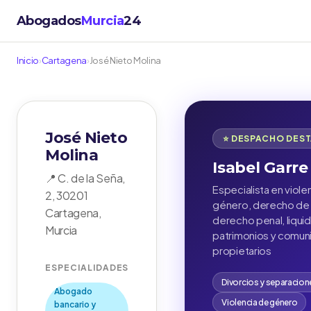
Abogados
Murcia
24
Inicio
›
Cartagena
›
José Nieto Molina
José Nieto
⭐ DESPACHO DES
Molina
Isabel Garre
📍 C. de la Seña,
Especialista en viole
2, 30201
género, derecho de f
Cartagena,
derecho penal, liqui
Murcia
patrimonios y comu
propietarios
ESPECIALIDADES
Divorcios y separacion
Abogado
Violencia de género
bancario y