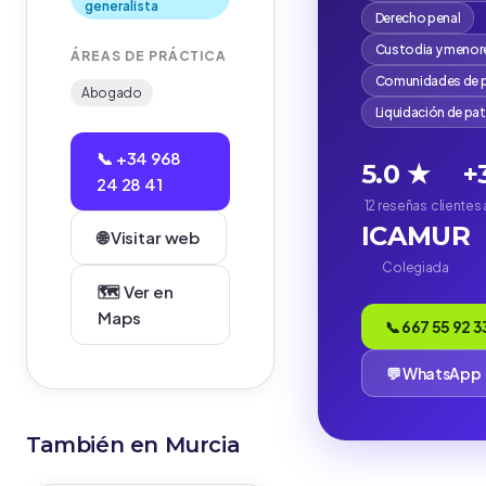
generalista
Derecho penal
Custodia y menor
ÁREAS DE PRÁCTICA
Comunidades de p
Abogado
Liquidación de pa
📞 +34 968
5.0 ★
+
24 28 41
12 reseñas
clientes
ICAMUR
🌐 Visitar web
Colegiada
🗺️ Ver en
Maps
📞 667 55 92 3
💬 WhatsApp
También en Murcia