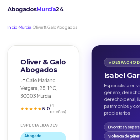
Abogados
Murcia
24
Inicio
›
Murcia
›
Oliver & Galo Abogados
Oliver & Galo
⭐ DESPACHO 
Abogados
Isabel Gar
📍 Calle Mariano
Especialista en v
Vergara, 25, 1º C,
género, derecho 
30003 Murcia
derecho penal, l
(4
patrimonios y c
5.0
★★★★★
reseñas)
propietarios
ESPECIALIDADES
Divorcios y separ
Abogado
Violencia de géne