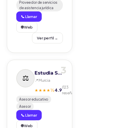
Proveedor de servicios
de asistencia jurídica
📞 Llamar
🌐 Web
Ver perfil →
3
Estudia Seguro
📍 Murcia
(123
4.9
★★★★½
reseñas)
Asesor educativo
Asesor
📞 Llamar
🌐 Web