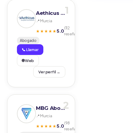
1
Aethicus Abogados
📍 Murcia
(112
5.0
★★★★★
reseñas)
Abogado
📞 Llamar
🌐 Web
Ver perfil →
2
MBG Abogados
📍 Murcia
(98
5.0
★★★★★
reseñas)