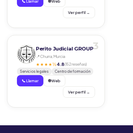
📞 Llamar
🌐 Web
Ver perfil →
3
Perito Judicial GROUP
📍 Churra, Murcia
4.8
★★★★½
(152 reseñas)
Servicios legales
Centro de formación
📞 Llamar
🌐 Web
Ver perfil →