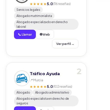
5.0
★★★★★
(116 reseñas)
Servicios legales
Abogado matrimonialista
Abogado especializado en derecho
laboral
📞 Llamar
🌐 Web
Ver perfil →
2
Tráfico Ayuda
📍 Murcia
5.0
★★★★★
(102 reseñas)
Abogado
Abogado administrativo
Abogado especialista en derecho de
seguros