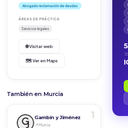
Abogado reclamación de deudas
ÁREAS DE PRÁCTICA
Servicios legales
5
🌐 Visitar web
12
🗺️ Ver en Maps
También en Murcia
1
Gambín y Jiménez
📍 Murcia