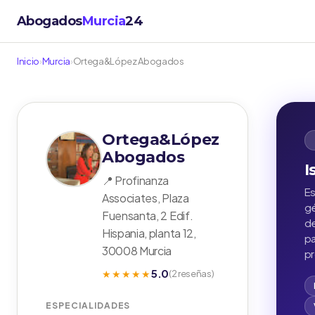
Abogados
Murcia
24
Inicio
›
Murcia
›
Ortega&López Abogados
Ortega&López
Abogados
I
📍 Profinanza
Es
Associates, Plaza
gé
Fuensanta, 2 Edif.
de
Hispania, planta 12,
pa
30008 Murcia
pr
5.0
★★★★★
(2 reseñas)
ESPECIALIDADES