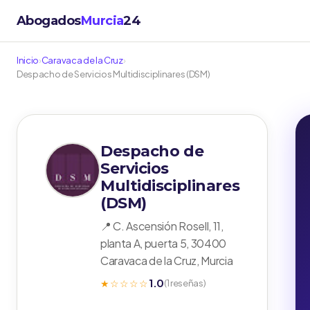
Abogados
Murcia
24
Inicio
›
Caravaca de la Cruz
›
Despacho de Servicios Multidisciplinares (DSM)
Despacho de
Servicios
Multidisciplinares
(DSM)
📍 C. Ascensión Rosell, 11,
planta A, puerta 5, 30400
Caravaca de la Cruz, Murcia
1.0
★☆☆☆☆
(1 reseñas)