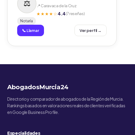
📍 Caravaca de la Cruz
4.4
★★★★☆
(7 reseñas)
Notaría
📞 Llamar
Ver perfil →
AbogadosMurcia24
Directorio y comparador de abogados de la Región de Murcia.
Rankings basados en valoraciones reales de clientes verificadas
en Google Business Profile.
Especialidades