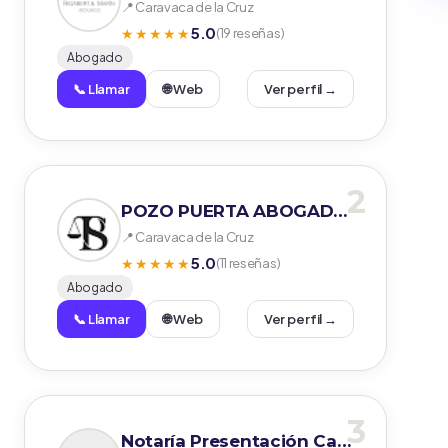
📍 Caravaca de la Cruz
5.0
★★★★★
(19 reseñas)
Abogado
📞 Llamar
🌐 Web
Ver perfil →
2
POZO PUERTA ABOGADOS
📍 Caravaca de la Cruz
5.0
★★★★★
(11 reseñas)
Abogado
📞 Llamar
🌐 Web
Ver perfil →
3
Notaría Presentación Castilla Alcalá