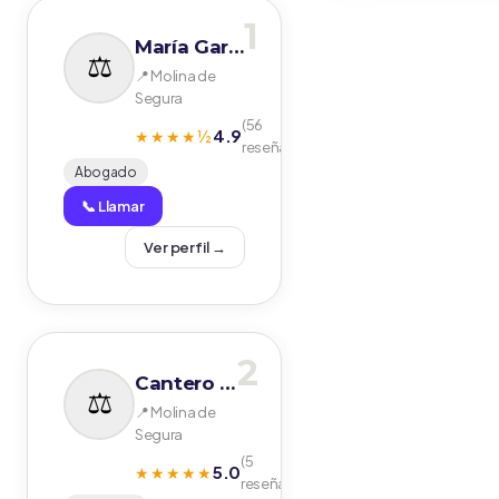
1
María García Delgado. Abogados
📍 Molina de
Segura
(56
4.9
★★★★½
reseñas)
Abogado
📞 Llamar
Ver perfil →
2
Cantero Procuradores
📍 Molina de
Segura
(5
5.0
★★★★★
reseñas)