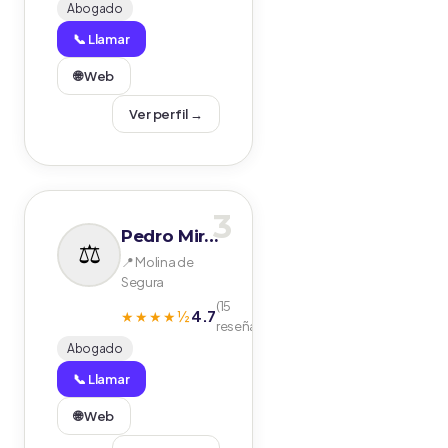
Abogado
📞 Llamar
🌐 Web
Ver perfil →
3
Pedro Miralles García
📍 Molina de
Segura
(15
4.7
★★★★½
reseñas)
Abogado
📞 Llamar
🌐 Web