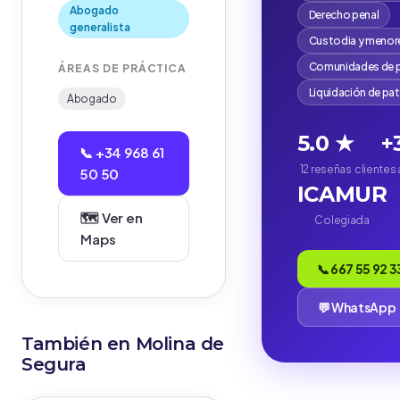
Abogado
Derecho penal
generalista
Custodia y menor
Comunidades de p
ÁREAS DE PRÁCTICA
Liquidación de pa
Abogado
5.0 ★
+
📞 +34 968 61
12 reseñas
clientes
50 50
ICAMUR
🗺️ Ver en
Colegiada
Maps
📞 667 55 92 3
💬 WhatsApp
También en Molina de
Segura