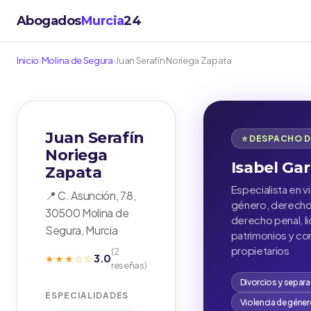
Abogados
Murcia
24
Inicio
›
Molina de Segura
›
Juan Serafín Noriega Zapata
Juan Serafín
⭐ DESPACHO 
Noriega
Isabel Gar
Zapata
Especialista en v
📍 C. Asunción, 78,
género, derecho 
30500 Molina de
derecho penal, l
Segura, Murcia
patrimonios y c
propietarios
(2
3.0
★★★☆☆
reseñas)
Divorcios y separ
ESPECIALIDADES
Violencia de géne