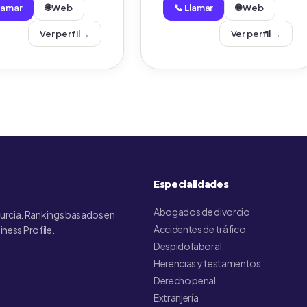
Llamar
🌐 Web
📞 Llamar
🌐 Web
Ver perfil →
Ver perfil →
Especialidades
Abogados de divorcio
urcia. Rankings basados en
Accidentes de tráfico
iness Profile.
Despido laboral
Herencias y testamentos
Derecho penal
Extranjería