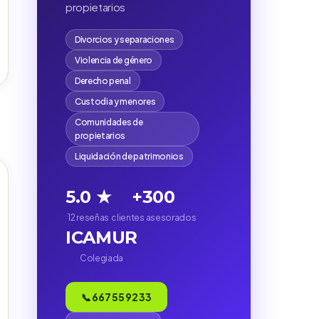
propietarios
Divorcios y separaciones
Violencia de género
Derecho penal
Custodia y menores
Comunidades de
propietarios
Liquidación de patrimonios
5.0 ★
+300
12 reseñas
clientes asesorados
ICAMUR
)
Colegiada
📞 667 55 92 33