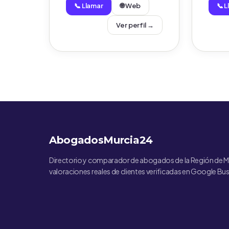
📞 Llamar
🌐 Web
📞 
Ver perfil →
AbogadosMurcia24
Directorio y comparador de abogados de la Región de M
valoraciones reales de clientes verificadas en Google Bus