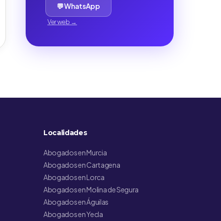
💬 WhatsApp
Ver web →
Localidades
Abogados en Murcia
Abogados en Cartagena
Abogados en Lorca
Abogados en Molina de Segura
Abogados en Águilas
Abogados en Yecla