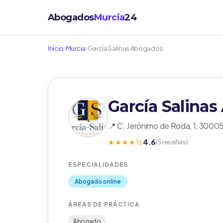
Abogados
Murcia
24
Inicio
›
Murcia
›
García Salinas Abogados
García Salina
📍 C. Jerónimo de Roda, 1, 3000
4.6
★★★★½
(5 reseñas)
ESPECIALIDADES
Abogado online
ÁREAS DE PRÁCTICA
Abogado