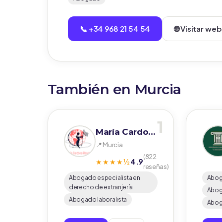
📞 +34 968 21 54 54
🌐 Visitar web
También en Murcia
1
María Cardona Abogados
📍 Murcia
(822
4.9
★★★★½
reseñas)
Abogado especialista en
Abo
derecho de extranjería
Abog
Abogado laboralista
Abog