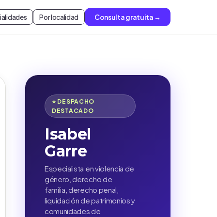
ialidades
Por localidad
Consulta gratuita →
⭐ DESPACHO
DESTACADO
Isabel
Garre
Especialista en violencia de
género, derecho de
familia, derecho penal,
liquidación de patrimonios y
comunidades de