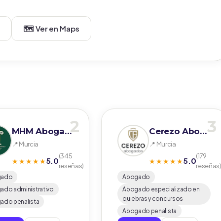
🗺️ Ver en Maps
2
3
MHM Abogados
Cerezo Abogados
📍 Murcia
📍 Murcia
(345
(179
5.0
5.0
★★★★★
★★★★★
reseñas)
reseñas
gado
Abogado
ado administrativo
Abogado especializado en
quiebras y concursos
ado penalista
Abogado penalista