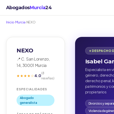
Abogados
Murcia
24
Inicio
›
Murcia
›
NEXO
NEXO
⭐ DESPACHO 
📍 C. San Lorenzo,
Isabel Ga
14, 30001 Murcia
Especialista en v
(8
género, derecho 
4.0
★★★★☆
reseñas)
derecho penal, l
patrimonios y c
ESPECIALIDADES
propietarios
Abogado
generalista
Divorcios y separ
Violencia de géne