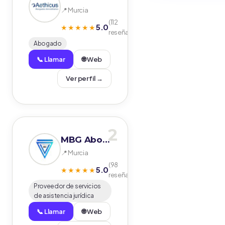
📍 Murcia
(112
5.0
★★★★★
reseñas)
Abogado
📞 Llamar
🌐 Web
Ver perfil →
2
MBG Abogados
📍 Murcia
(98
5.0
★★★★★
reseñas)
Proveedor de servicios
de asistencia jurídica
📞 Llamar
🌐 Web