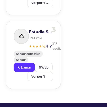
Ver perfil →
3
Estudia Seguro
📍 Murcia
(123
4.9
★★★★½
reseñas)
Asesor educativo
Asesor
📞 Llamar
🌐 Web
Ver perfil →