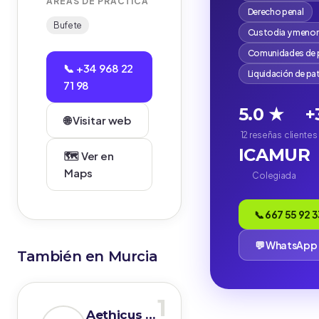
ÁREAS DE PRÁCTICA
Derecho penal
Bufete
Custodia y meno
Comunidades de p
📞 +34 968 22
Liquidación de pa
71 98
5.0 ★
+
🌐 Visitar web
12 reseñas
cliente
ICAMUR
🗺️ Ver en
Maps
Colegiada
📞 667 55 92 
💬 WhatsApp
También en Murcia
1
Aethicus Abogados