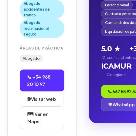
Abogado
Derecho penal
accidentes de
Custodia y menor
tráfico
Abogado
Comunidades de p
reclamación al
Liquidación de pa
seguro
5.0 ★
+
ÁREAS DE PRÁCTICA
12 reseñas
clientes
Abogado
ICAMUR
Colegiada
📞 +34 968
20 10 97
📞 667 55 92 3
🌐 Visitar web
💬 WhatsApp
🗺️ Ver en
Maps