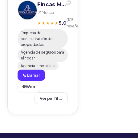
3
Fincas Murcia Administraciones S.L. Administradores de fincas
📍 Murcia
(178
5.0
★★★★★
reseñas)
Empresa de
administración de
propiedades
Agencia de seguros para
el hogar
Agencia inmobiliaria
📞 Llamar
🌐 Web
Ver perfil →