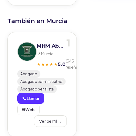
También en Murcia
1
MHM Abogados
📍 Murcia
(345
5.0
★★★★★
reseñas)
Abogado
Abogado administrativo
Abogado penalista
📞 Llamar
🌐 Web
Ver perfil →