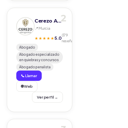
2
Cerezo Abogados
📍 Murcia
(179
5.0
★★★★★
reseñas)
Abogado
Abogado especializado
en quiebras y concursos
Abogado penalista
📞 Llamar
🌐 Web
Ver perfil →