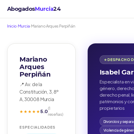
Abogados
Murcia
24
Inicio
›
Murcia
›
Mariano Arques Perpiñán
Mariano
⭐ DESPACHO 
Arques
Isabel Gar
Perpiñán
Especialista en v
📍 Av. de la
género, derecho 
Constitución, 3, 8º
derecho penal, l
A, 30008 Murcia
patrimonios y c
propietarios
(1
5.0
★★★★★
reseñas)
Divorcios y separ
ESPECIALIDADES
Violencia de géne