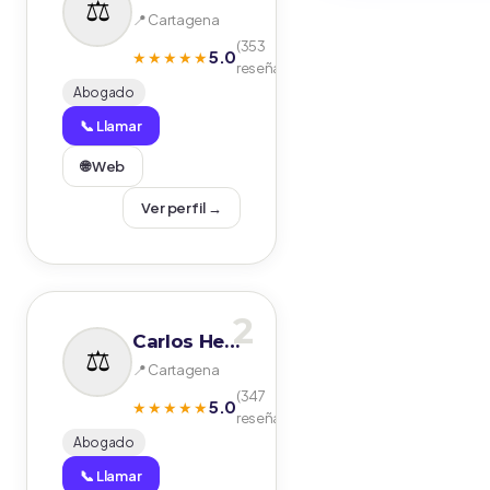
📍 Cartagena
(353
5.0
★★★★★
reseñas)
Abogado
📞 Llamar
🌐 Web
Ver perfil →
2
Carlos Hernández Pando
📍 Cartagena
(347
5.0
★★★★★
reseñas)
Abogado
📞 Llamar