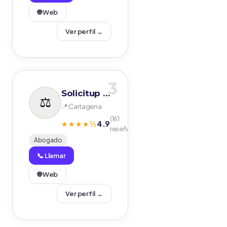
🌐 Web
Ver perfil →
3
Solicitup Abogados- Jesús Bernadic
📍 Cartagena
(161
4.9
★★★★½
reseñas)
Abogado
📞 Llamar
🌐 Web
Ver perfil →