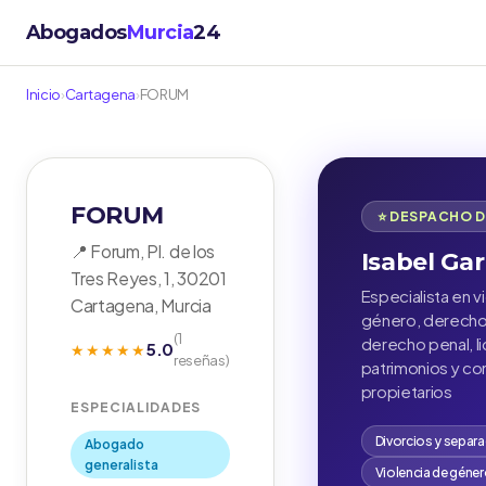
Abogados
Murcia
24
Inicio
›
Cartagena
›
FORUM
FORUM
⭐ DESPACHO 
📍 Forum, Pl. de los
Isabel Gar
Tres Reyes, 1, 30201
Especialista en v
Cartagena, Murcia
género, derecho 
(1
derecho penal, l
5.0
★★★★★
reseñas)
patrimonios y c
propietarios
ESPECIALIDADES
Divorcios y separ
Abogado
generalista
Violencia de géne