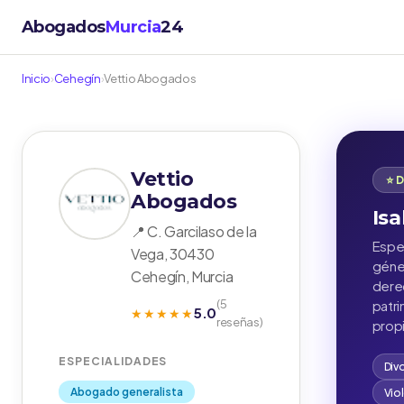
Abogados
Murcia
24
Inicio
›
Cehegín
›
Vettio Abogados
Vettio
⭐ 
Abogados
Isa
📍 C. Garcilaso de la
Espec
Vega, 30430
géner
Cehegín, Murcia
derec
(5
patr
5.0
★★★★★
reseñas)
propi
ESPECIALIDADES
Div
Abogado generalista
Vio