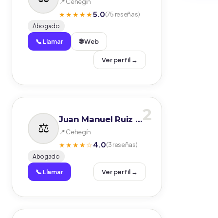
📍 Cehegín
5.0
★★★★★
(75 reseñas)
Abogado
📞 Llamar
🌐 Web
Ver perfil →
2
Juan Manuel Ruiz Martínez
📍 Cehegín
4.0
★★★★☆
(3 reseñas)
Abogado
📞 Llamar
Ver perfil →