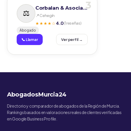
3
Corbalan & Asociados
📍 Cehegín
4.0
★★★★☆
(1 reseñas)
Abogado
📞 Llamar
Ver perfil →
AbogadosMurcia24
Directorio y comparador de abogados de la Región de Murcia.
Rankings basados en valoraciones reales de clientes verificadas
en Google Business Profile.