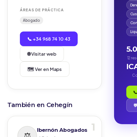
Der
ÁREAS DE PRÁCTICA
Cus
Abogado
Com
Liq
📞 +34 968 74 10 43
5.
🌐 Visitar web
12 re
IC
🗺️ Ver en Maps
Co
📞
También en Cehegín

1
Ibernón Abogados