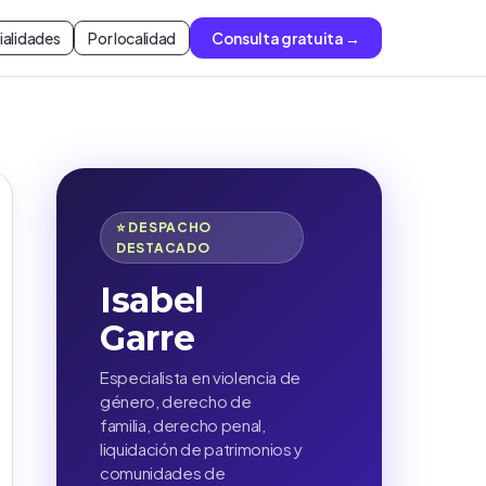
ialidades
Por localidad
Consulta gratuita →
⭐ DESPACHO
DESTACADO
Isabel
Garre
Especialista en violencia de
género, derecho de
familia, derecho penal,
liquidación de patrimonios y
comunidades de