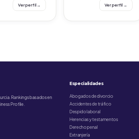
Ver perfil →
Ver perfil →
Especialidades
Abogados de divorcio
urcia. Rankings basados en
Accidentes de tráfico
iness Profile.
Despido laboral
Herencias y testamentos
Derecho penal
Extranjería