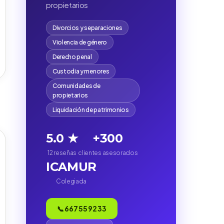
propietarios
Divorcios y separaciones
Violencia de género
Derecho penal
Custodia y menores
Comunidades de
propietarios
Liquidación de patrimonios
5.0 ★
+300
12 reseñas
clientes asesorados
ICAMUR
Colegiada
)
📞 667 55 92 33