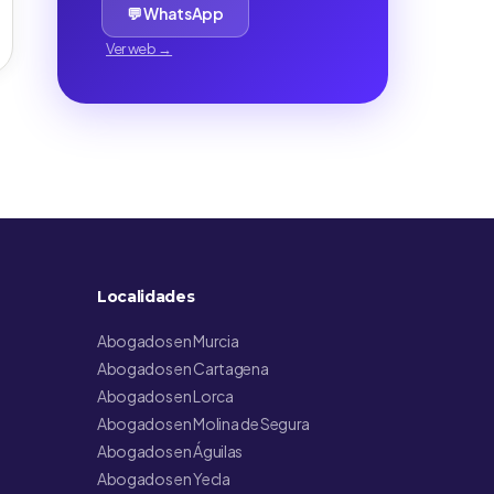
💬 WhatsApp
Ver web →
Localidades
Abogados en Murcia
Abogados en Cartagena
Abogados en Lorca
Abogados en Molina de Segura
Abogados en Águilas
Abogados en Yecla