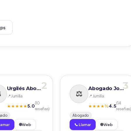
aps
2
3
Urgilés Abogado
Abogado José Martínez Verdú
📍 Jumilla
📍 Jumilla
(10
(14
5.0
4.5
★★★★★
★★★★½
reseñas)
reseñas
gado
Abogado
Llamar
🌐 Web
📞 Llamar
🌐 Web