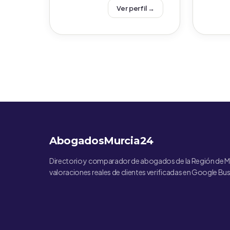
Ver perfil →
AbogadosMurcia24
Directorio y comparador de abogados de la Región de M
valoraciones reales de clientes verificadas en Google Bus