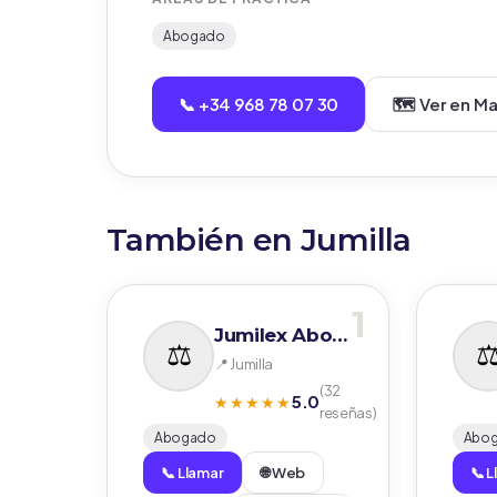
Abogado
📞 +34 968 78 07 30
🗺️ Ver en M
También en Jumilla
1
Jumilex Abogados
📍 Jumilla
(32
5.0
★★★★★
reseñas)
Abogado
Abo
📞 Llamar
🌐 Web
📞 