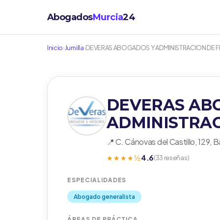
Abogados
Murcia
24
Inicio
›
Jumilla
›
DEVERAS ABOGADOS Y ADMINISTRACION DE F
DEVERAS AB
ADMINISTRAC
📍 C. Cánovas del Castillo, 129, B
4.6
★★★★½
(33 reseñas)
ESPECIALIDADES
Abogado generalista
ÁREAS DE PRÁCTICA