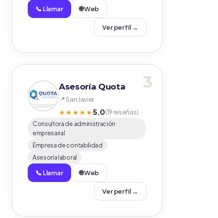
📞 Llamar
🌐 Web
Ver perfil →
3
Asesoría Quota
📍 San Javier
5.0
★★★★★
(19 reseñas)
Consultora de administración
empresarial
Empresa de contabilidad
Asesoría laboral
📞 Llamar
🌐 Web
Ver perfil →