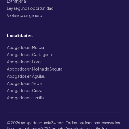
Extranjería
Ley segunda oportunidad
Violencia de género
Localidades
Abogados en Murcia
Abogados en Cartagena
Abogados en Lorca
Abogados en Molina de Segura
Abogados en Águilas
Abogados en Yecla
Abogados en Cieza
Abogados en Jumilla
© 2026 AbogadosMurcia24.com · Todos los derechos reservados
Datos actualizados 2026 · Fuente: Google Business Profile