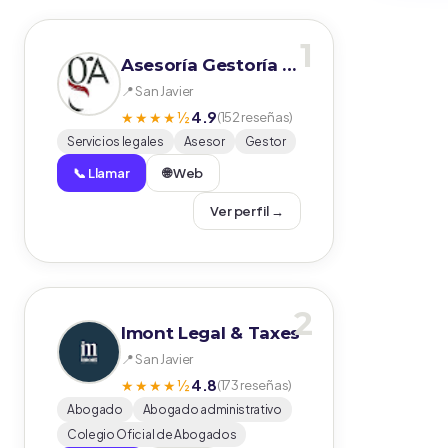
1
Asesoría Gestoría - Quevedo Gestores
📍 San Javier
4.9
★★★★½
(152 reseñas)
Servicios legales
Asesor
Gestor
📞 Llamar
🌐 Web
Ver perfil →
2
Imont Legal & Taxes
📍 San Javier
4.8
★★★★½
(173 reseñas)
Abogado
Abogado administrativo
Colegio Oficial de Abogados