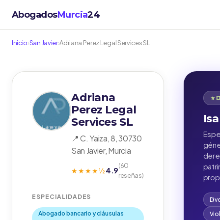
Abogados
Murcia
24
Inicio
›
San Javier
›
Adriana Perez Legal Services SL
Adriana
⭐ 
Perez Legal
Isa
Services SL
Espec
📍 C. Yaiza, 8, 30730
géne
San Javier, Murcia
derec
(60
patr
4.9
★★★★½
reseñas)
prop
ESPECIALIDADES
Div
Abogado bancario y cláusulas
Vio