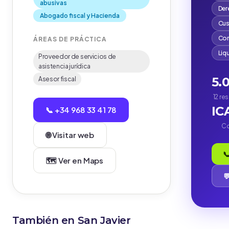
abusivas
Der
Abogado fiscal y Hacienda
Cus
Com
ÁREAS DE PRÁCTICA
Liq
Proveedor de servicios de
asistencia jurídica
5.
Asesor fiscal
12 re
IC
📞 +34 968 33 41 78
Co
🌐 Visitar web

🗺️ Ver en Maps

También en San Javier