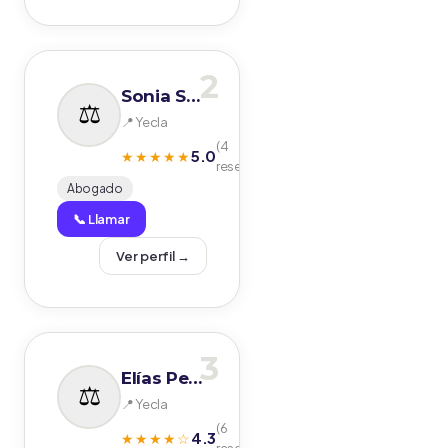
2
Sonia Soriano López
📍 Yecla
(4
5.0
★★★★★
reseñas)
Abogado
📞 Llamar
Ver perfil →
3
Elías Pedro Carpena Lorenzo y Otros C.B.
📍 Yecla
(6
4.3
★★★★☆