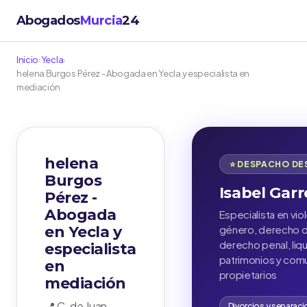
Abogados
Murcia
24
Inicio
›
Yecla
›
helena Burgos Pérez - Abogada en Yecla y especialista en
mediación
helena
⭐ DESPACHO D
Burgos
Isabel Garr
Pérez -
Abogada
Especialista en vio
en Yecla y
género, derecho de
derecho penal, liq
especialista
patrimonios y com
en
propietarios
mediación
📍 C. de Juan
Divorcios y separac