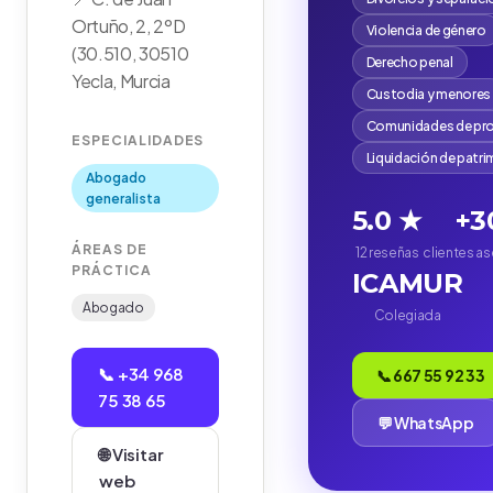
Ortuño, 2, 2ºD
Violencia de género
(30.510, 30510
Derecho penal
Yecla, Murcia
Custodia y menores
Comunidades de pro
ESPECIALIDADES
Liquidación de patr
Abogado
generalista
5.0 ★
+3
ÁREAS DE
12 reseñas
clientes a
PRÁCTICA
ICAMUR
Abogado
Colegiada
📞 +34 968
📞 667 55 92 33
75 38 65
💬 WhatsApp
🌐 Visitar
web