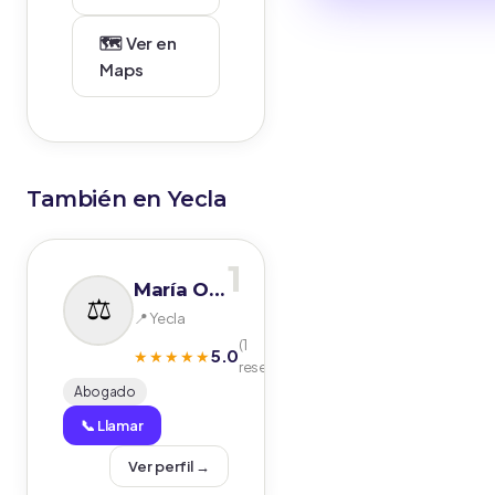
🗺️ Ver en
Maps
También en Yecla
1
María Ortuño Gómez- abogada Yecla
📍 Yecla
(1
5.0
★★★★★
reseñas)
Abogado
📞 Llamar
Ver perfil →