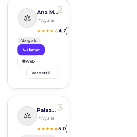
2
Ana María Cano Marín Abogados
📍 Águilas
(3
4.7
★★★★½
reseñas)
Abogado
📞 Llamar
🌐 Web
Ver perfil →
3
Palazón Asociados & Solicitors
📍 Águilas
(1
5.0
★★★★★
reseñas)