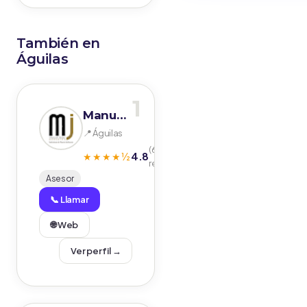
También en
Águilas
1
Manuel Jodar Asesores S.L.P.
📍 Águilas
(68
4.8
★★★★½
reseñas)
Asesor
📞 Llamar
🌐 Web
Ver perfil →