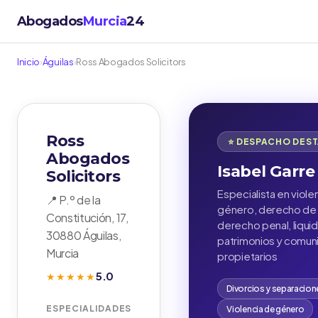
Abogados
Murcia
24
Inicio
›
Águilas
›
Ross Abogados Solicitors
Ross
⭐ DESPACHO DES
Abogados
Isabel Garre
Solicitors
Especialista en viole
📍 P.º de la
género, derecho de f
Constitución, 17,
derecho penal, liqui
30880 Águilas,
patrimonios y comu
Murcia
propietarios
5.0
★★★★★
Divorcios y separacion
ESPECIALIDADES
Violencia de género