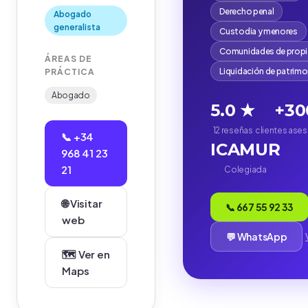
Derecho penal
Abogado
generalista
Custodia y menores
Comunidades de propi
ÁREAS DE
Liquidación de patrim
PRÁCTICA
Abogado
5.0 ★
+30
12 reseñas
clientes ase
📞 +34
ICAMUR
968 41 23
21
Colegiada
🌐 Visitar
📞 667 55 92 33
web
💬 WhatsApp
🗺️ Ver en
Maps