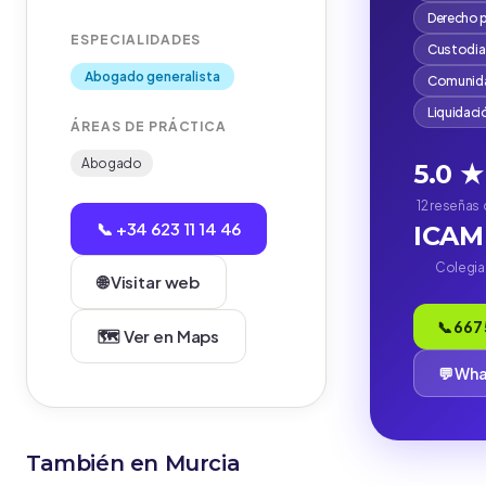
Derecho 
ESPECIALIDADES
Custodia
Abogado generalista
Comunida
Liquidaci
ÁREAS DE PRÁCTICA
Abogado
5.0 ★
12 reseñas
📞 +34 623 11 14 46
ICA
Colegi
🌐 Visitar web
📞 667
🗺️ Ver en Maps
💬 Wh
También en Murcia