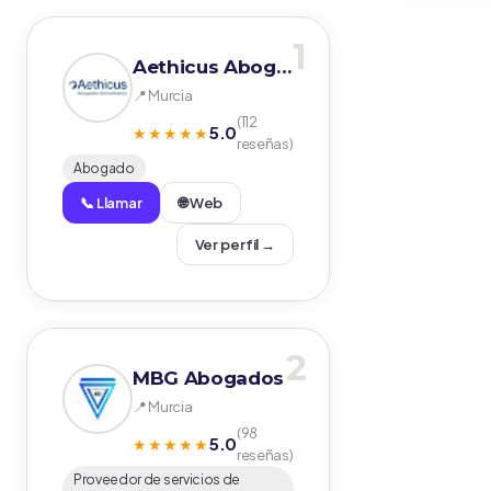
1
Aethicus Abogados
📍 Murcia
(112
5.0
★★★★★
reseñas)
Abogado
📞 Llamar
🌐 Web
Ver perfil →
2
MBG Abogados
📍 Murcia
(98
5.0
★★★★★
reseñas)
Proveedor de servicios de