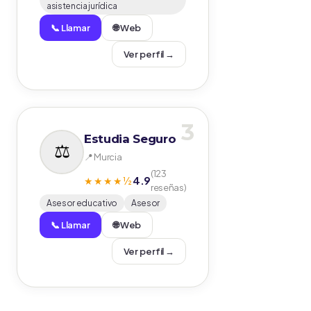
asistencia jurídica
📞 Llamar
🌐 Web
Ver perfil →
3
Estudia Seguro
📍 Murcia
(123
4.9
★★★★½
reseñas)
Asesor educativo
Asesor
📞 Llamar
🌐 Web
Ver perfil →