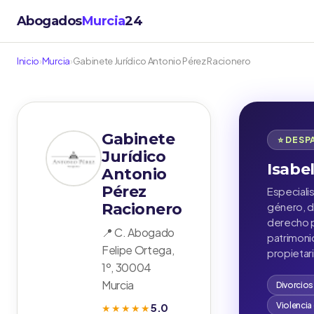
Abogados
Murcia
24
Inicio
›
Murcia
›
Gabinete Jurídico Antonio Pérez Racionero
Gabinete
⭐ DES
Jurídico
Isabe
Antonio
Pérez
Especialis
Racionero
género, d
derecho p
📍 C. Abogado
patrimon
Felipe Ortega,
propietar
1º, 30004
Murcia
Divorcios
Violencia
5.0
★★★★★