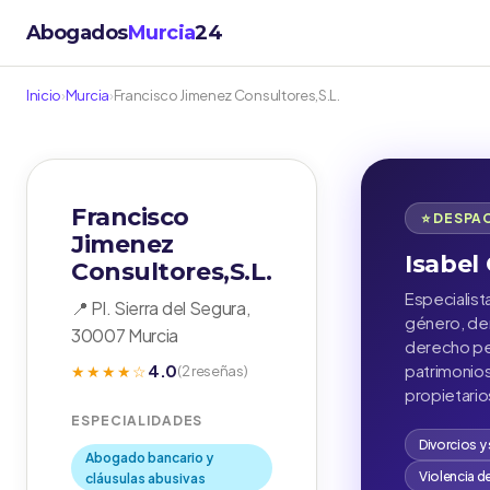
Abogados
Murcia
24
Inicio
›
Murcia
›
Francisco Jimenez Consultores,S.L.
Francisco
⭐ DESPA
Jimenez
Isabel
Consultores,S.L.
Especialist
📍 Pl. Sierra del Segura,
género, der
30007 Murcia
derecho pen
4.0
patrimonio
★★★★☆
(2 reseñas)
propietario
ESPECIALIDADES
Divorcios y
Abogado bancario y
Violencia d
cláusulas abusivas