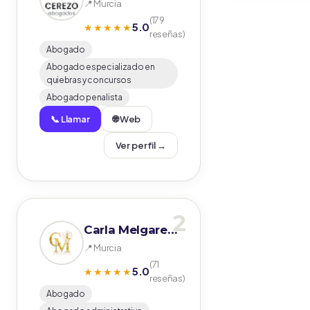
📍 Murcia
(179
5.0
★★★★★
reseñas)
Abogado
Abogado especializado en
quiebras y concursos
Abogado penalista
📞 Llamar
🌐 Web
Ver perfil →
2
Carla Melgarejo abogada
📍 Murcia
(71
5.0
★★★★★
reseñas)
Abogado