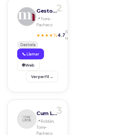
2
Gestoría Mare Nostrum
📍 Torre-
Pacheco
(17
4.7
★★★★½
reseñas)
Gestoría
📞 Llamar
🌐 Web
Ver perfil →
3
Cum Laude Legal
📍 Roldán,
Torre-
Pacheco