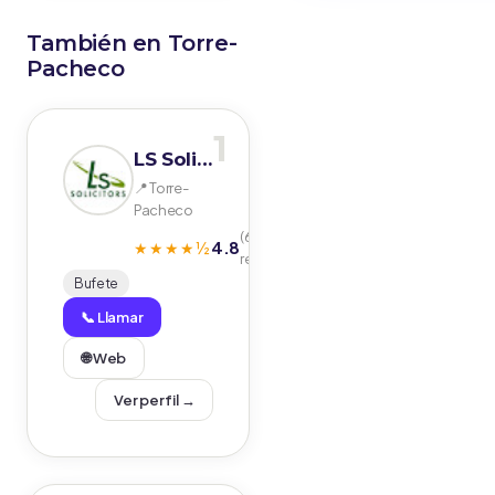
También en Torre-
Pacheco
1
LS Solicitors
📍 Torre-
Pacheco
(65
4.8
★★★★½
reseñas)
Bufete
📞 Llamar
🌐 Web
Ver perfil →