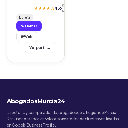
(5
4.6
★★★★½
reseñas)
Bufete
📞 Llamar
🌐 Web
Ver perfil →
AbogadosMurcia24
Directorio y comparador de abogados de la Región de Murcia.
Rankings basados en valoraciones reales de clientes verificadas
en Google Business Profile.