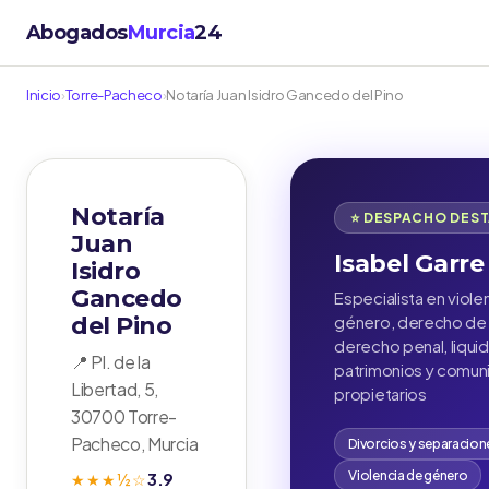
Abogados
Murcia
24
Inicio
›
Torre-Pacheco
›
Notaría Juan Isidro Gancedo del Pino
Notaría
⭐ DESPACHO DES
Juan
Isabel Garre
Isidro
Gancedo
Especialista en viole
del Pino
género, derecho de f
derecho penal, liqui
📍 Pl. de la
patrimonios y comu
Libertad, 5,
propietarios
30700 Torre-
Pacheco, Murcia
Divorcios y separacion
Violencia de género
3.9
★★★½☆