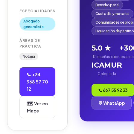
Derecho penal
ESPECIALIDADES
Custodia y menores
Abogado
Comunidades de propi
generalista
Liquidación de patrim
ÁREAS DE
5.0 ★
+30
PRÁCTICA
Notaría
12 reseñas
clientes ase
ICAMUR
📞 +34
Colegiada
968 57 70
12
📞 667 55 92 33
💬 WhatsApp
🗺️ Ver en
Maps