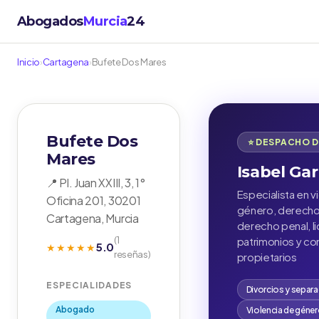
Abogados
Murcia
24
Inicio
›
Cartagena
›
Bufete Dos Mares
Bufete Dos
⭐ DESPACHO 
Mares
Isabel Gar
📍 Pl. Juan XXIII, 3, 1°
Especialista en v
Oficina 201, 30201
género, derecho 
Cartagena, Murcia
derecho penal, l
(1
patrimonios y c
5.0
★★★★★
reseñas)
propietarios
ESPECIALIDADES
Divorcios y separ
Abogado
Violencia de géne