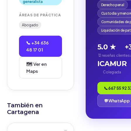
generalista
Derecho penal
Custodia y menor
ÁREAS DE PRÁCTICA
Comunidades de p
Abogado
Liquidación de pa
📞 +34 636
5.0 ★
+
48 17 01
12 reseñas
clientes
ICAMUR
🗺️ Ver en
Maps
Colegiada
📞 667 55 92 3
💬 WhatsApp
También en
Cartagena