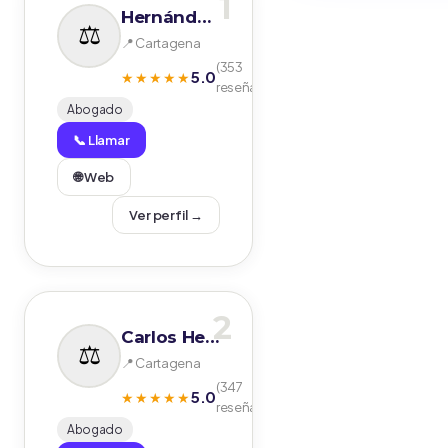
1
Hernández y Carrasco Abogados
📍 Cartagena
(353
5.0
★★★★★
reseñas)
Abogado
📞 Llamar
🌐 Web
Ver perfil →
2
Carlos Hernández Pando
📍 Cartagena
(347
5.0
★★★★★
reseñas)
Abogado