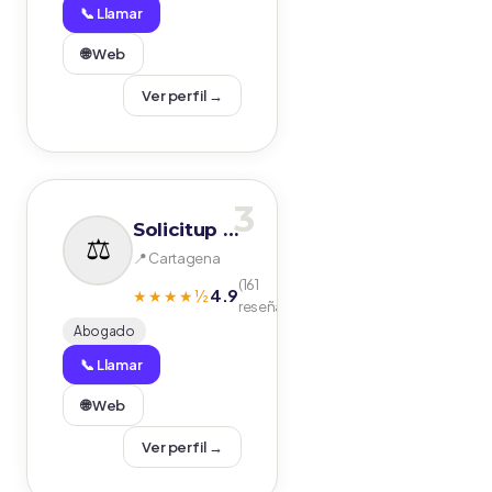
📞 Llamar
🌐 Web
Ver perfil →
3
Solicitup Abogados- Jesús Bernadic
📍 Cartagena
(161
4.9
★★★★½
reseñas)
Abogado
📞 Llamar
🌐 Web
Ver perfil →