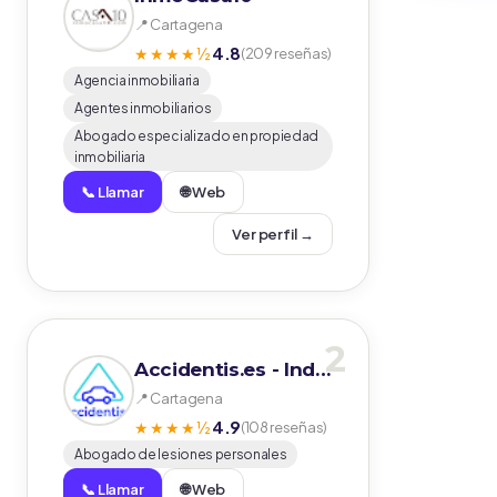
📍 Cartagena
4.8
★★★★½
(209 reseñas)
Agencia inmobiliaria
Agentes inmobiliarios
Abogado especializado en propiedad
inmobiliaria
📞 Llamar
🌐 Web
Ver perfil →
2
Accidentis.es - Indemnizaciones de Tráfico
📍 Cartagena
4.9
★★★★½
(108 reseñas)
Abogado de lesiones personales
📞 Llamar
🌐 Web