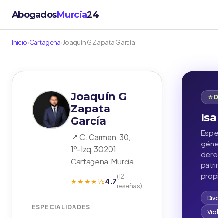
Abogados
Murcia
24
Inicio
›
Cartagena
›
Joaquín G Zapata García
Joaquín G
⭐ 
Zapata
Isa
García
Espec
📍 C. Carmen, 30,
géner
1º-Izq, 30201
derec
Cartagena, Murcia
patr
propi
(12
4.7
★★★★½
reseñas)
Div
ESPECIALIDADES
Vio