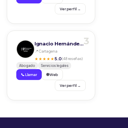
Ver perfil →
3
Ignacio Hernández Piñana Abogados
📍 Cartagena
5.0
★★★★★
(48 reseñas)
Abogado
Servicios legales
📞 Llamar
🌐 Web
Ver perfil →