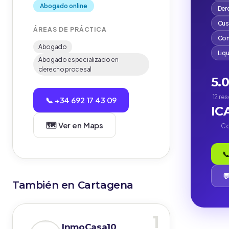
Abogado online
Der
Cus
ÁREAS DE PRÁCTICA
Com
Abogado
Liq
Abogado especializado en
derecho procesal
5.
12 re
📞 +34 692 17 43 09
IC
🗺️ Ver en Maps
Co
📞

También en Cartagena
1
InmoCasa10