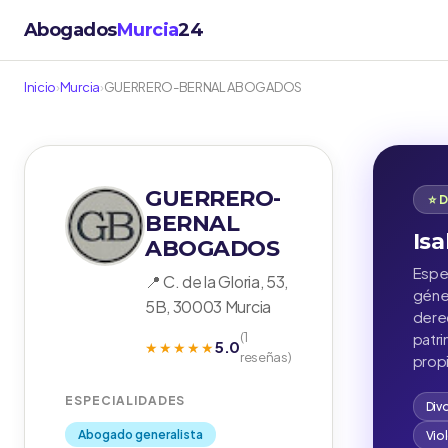
Abogados
Murcia
24
Inicio
›
Murcia
›
GUERRERO-BERNAL ABOGADOS
GUERRERO-
⭐ 
BERNAL
Isa
ABOGADOS
Espec
📍 C. de la Gloria, 53,
géner
5B, 30003 Murcia
derec
(1
patr
5.0
★★★★★
reseñas)
propi
ESPECIALIDADES
Div
Abogado generalista
Vio