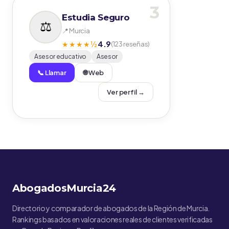
3
Estudia Seguro
📍 Murcia
4.9
★★★★½
(123 reseñas)
Asesor educativo
Asesor
📞 Llamar
🌐 Web
Ver perfil →
AbogadosMurcia24
Directorio y comparador de abogados de la Región de Murcia.
Rankings basados en valoraciones reales de clientes verificadas