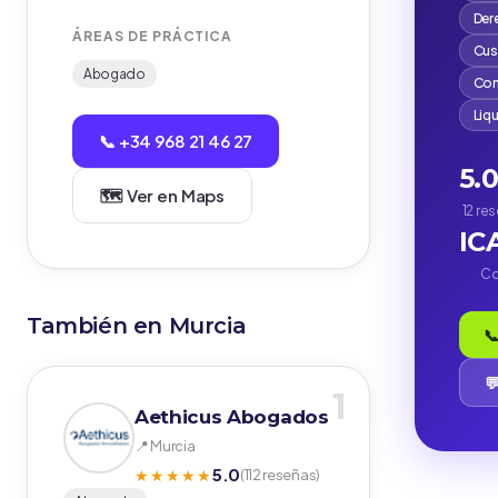
Der
ÁREAS DE PRÁCTICA
Cus
Abogado
Com
Liq
📞 +34 968 21 46 27
5.
🗺️ Ver en Maps
12 re
IC
Co
También en Murcia
📞

1
Aethicus Abogados
📍 Murcia
5.0
★★★★★
(112 reseñas)