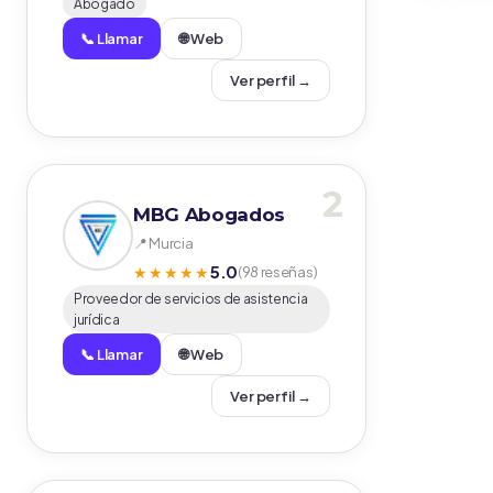
Abogado
📞 Llamar
🌐 Web
Ver perfil →
2
MBG Abogados
📍 Murcia
5.0
★★★★★
(98 reseñas)
Proveedor de servicios de asistencia
jurídica
📞 Llamar
🌐 Web
Ver perfil →