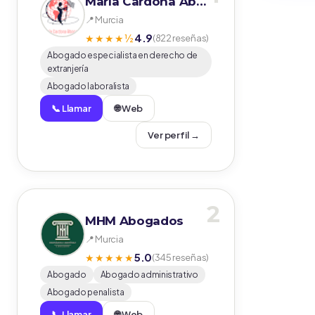
María Cardona Abogados
📍 Murcia
4.9
★★★★½
(822 reseñas)
Abogado especialista en derecho de
extranjería
Abogado laboralista
📞 Llamar
🌐 Web
Ver perfil →
2
MHM Abogados
📍 Murcia
5.0
★★★★★
(345 reseñas)
Abogado
Abogado administrativo
Abogado penalista
📞 Llamar
🌐 Web