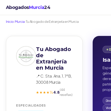
Abogados
Murcia
24
Inicio
›
Murcia
›
Tu Abogado de Extranjería en Murcia
Tu Abogado
⭐ 
de
Isa
Extranjería
en Murcia
Espec
géne
📍 C. Sta. Ana, 1, 1ºB,
derec
30008 Murcia
patr
prop
(44
4.8
★★★★½
reseñas)
Div
ESPECIALIDADES
Vio