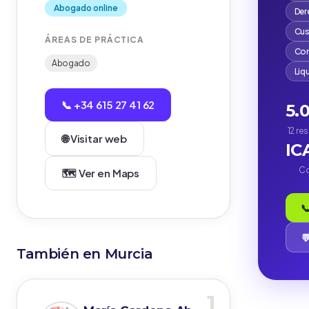
Abogado online
Der
Cus
ÁREAS DE PRÁCTICA
Com
Abogado
Liq
📞 +34 615 27 41 62
5.
12 re
🌐 Visitar web
IC
Co
🗺️ Ver en Maps


También en Murcia
1