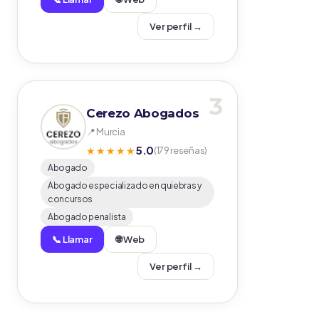
Ver perfil →
3
Cerezo Abogados
📍 Murcia
5.0
★★★★★
(179 reseñas)
Abogado
Abogado especializado en quiebras y
concursos
Abogado penalista
📞 Llamar
🌐 Web
Ver perfil →