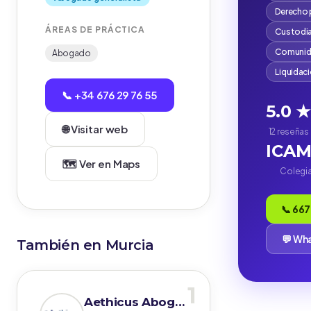
Derecho 
ÁREAS DE PRÁCTICA
Custodia
Comunida
Abogado
Liquidac
📞 +34 676 29 76 55
5.0 ★
🌐 Visitar web
12 reseñas
ICA
🗺️ Ver en Maps
Colegi
📞 667
💬 Wh
También en Murcia
1
Aethicus Abogados