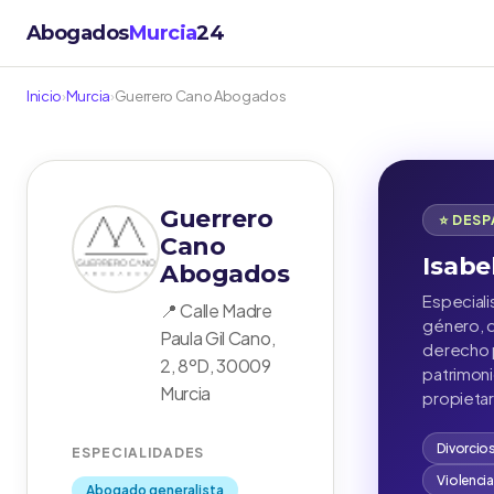
Abogados
Murcia
24
Inicio
›
Murcia
›
Guerrero Cano Abogados
Guerrero
⭐ DES
Cano
Isabe
Abogados
Especiali
📍 Calle Madre
género, d
Paula Gil Cano,
derecho p
2, 8ºD, 30009
patrimon
Murcia
propietar
Divorcio
ESPECIALIDADES
Violenci
Abogado generalista