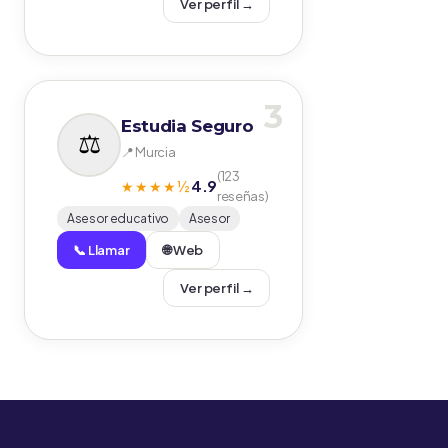
Ver perfil →
3
Estudia Seguro
📍 Murcia
(123
4.9
★★★★½
reseñas)
Asesor educativo
Asesor
📞 Llamar
🌐 Web
Ver perfil →