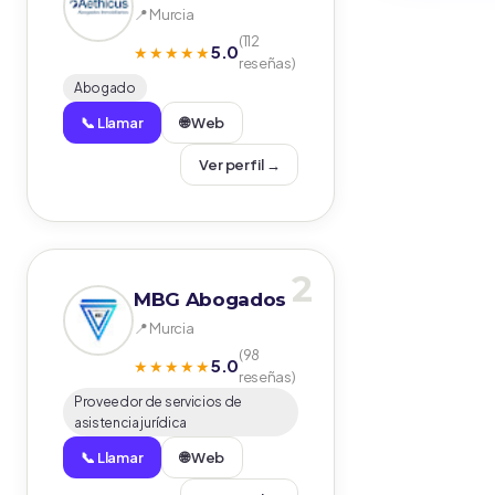
📍 Murcia
(112
5.0
★★★★★
reseñas)
Abogado
📞 Llamar
🌐 Web
Ver perfil →
2
MBG Abogados
📍 Murcia
(98
5.0
★★★★★
reseñas)
Proveedor de servicios de
asistencia jurídica
📞 Llamar
🌐 Web