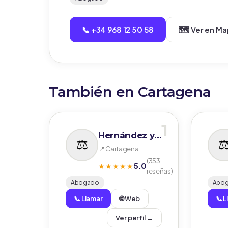
📞 +34 968 12 50 58
🗺️ Ver en M
También en Cartagena
1
Hernández y Carrasco Abogados
📍 Cartagena
(353
5.0
★★★★★
reseñas)
Abogado
Abo
📞 Llamar
🌐 Web
📞 
Ver perfil →