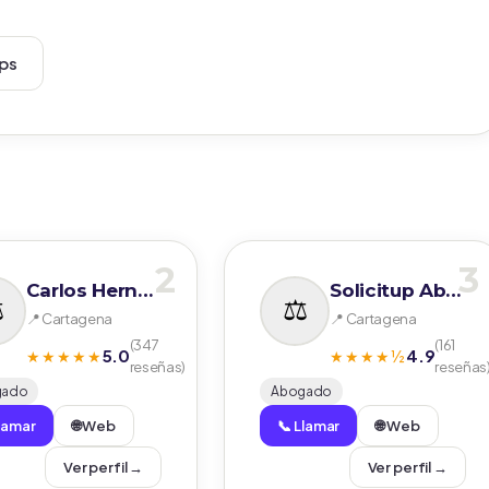
aps
2
3
Carlos Hernández Pando
Solicitup Abogados- Jesús Bernadic
📍 Cartagena
📍 Cartagena
(347
(161
5.0
4.9
★★★★★
★★★★½
reseñas)
reseñas
gado
Abogado
Llamar
🌐 Web
📞 Llamar
🌐 Web
Ver perfil →
Ver perfil →