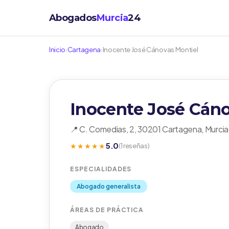
Abogados
Murcia
24
Inicio
›
Cartagena
›
Inocente José Cánovas Montiel
Inocente José Cáno
📍 C. Comedias, 2, 30201 Cartagena, Murcia
5.0
★★★★★
(1 reseñas)
ESPECIALIDADES
Abogado generalista
ÁREAS DE PRÁCTICA
Abogado