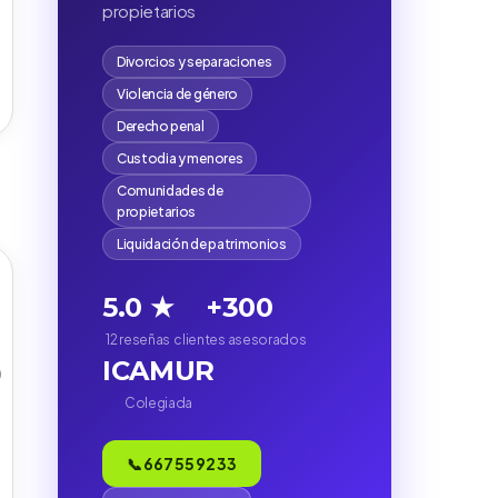
propietarios
Divorcios y separaciones
Violencia de género
Derecho penal
Custodia y menores
Comunidades de
propietarios
Liquidación de patrimonios
5.0 ★
+300
12 reseñas
clientes asesorados
ICAMUR
)
Colegiada
📞 667 55 92 33