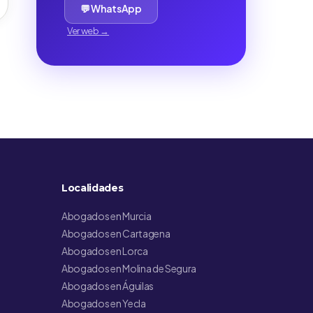
💬 WhatsApp
Ver web →
Localidades
Abogados en Murcia
Abogados en Cartagena
Abogados en Lorca
Abogados en Molina de Segura
Abogados en Águilas
Abogados en Yecla