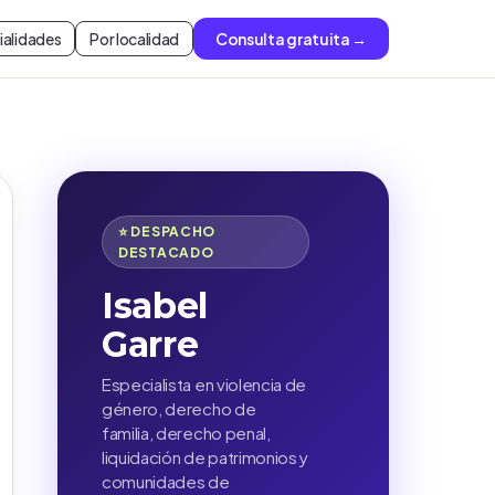
ialidades
Por localidad
Consulta gratuita →
⭐ DESPACHO
DESTACADO
Isabel
Garre
Especialista en violencia de
género, derecho de
familia, derecho penal,
liquidación de patrimonios y
comunidades de