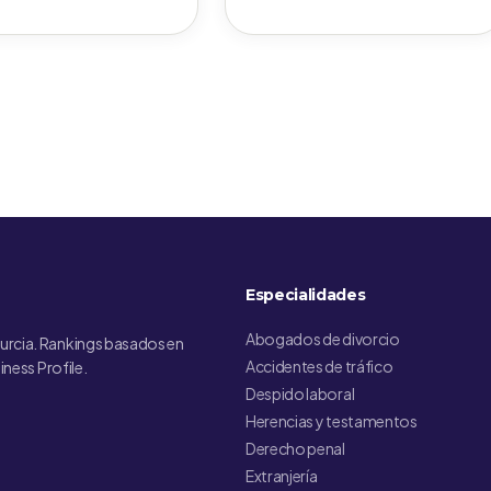
Especialidades
Abogados de divorcio
urcia. Rankings basados en
Accidentes de tráfico
iness Profile.
Despido laboral
Herencias y testamentos
Derecho penal
Extranjería