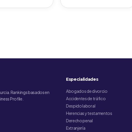
Especialidades
Abogados de divorcio
urcia. Rankings basados en
Accidentes de tráfico
iness Profile.
Despido laboral
Herencias y testamentos
Derecho penal
Extranjería