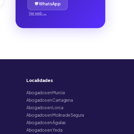
💬 WhatsApp
Ver web →
Localidades
Abogados en Murcia
Abogados en Cartagena
Abogados en Lorca
Abogados en Molina de Segura
Abogados en Águilas
Abogados en Yecla