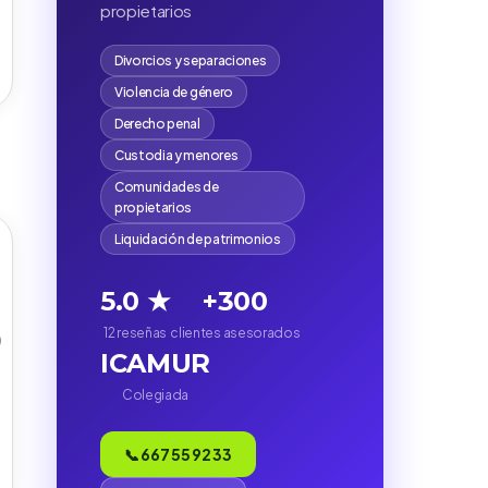
propietarios
Divorcios y separaciones
Violencia de género
Derecho penal
Custodia y menores
Comunidades de
propietarios
Liquidación de patrimonios
5.0 ★
+300
12 reseñas
clientes asesorados
)
ICAMUR
Colegiada
📞 667 55 92 33