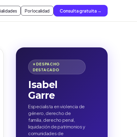
ialidades
Por localidad
Consulta gratuita →
⭐ DESPACHO
DESTACADO
Isabel
Garre
Especialista en violencia de
género, derecho de
familia, derecho penal,
liquidación de patrimonios y
comunidades de