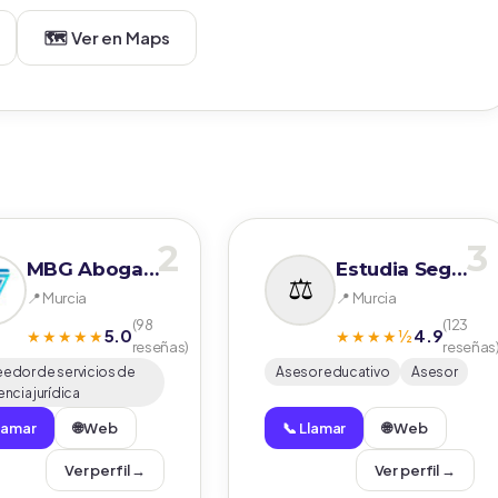
🗺️ Ver en Maps
2
3
MBG Abogados
Estudia Seguro
📍 Murcia
📍 Murcia
(98
(123
5.0
4.9
★★★★★
★★★★½
reseñas)
reseñas
eedor de servicios de
Asesor educativo
Asesor
encia jurídica
Llamar
🌐 Web
📞 Llamar
🌐 Web
Ver perfil →
Ver perfil →