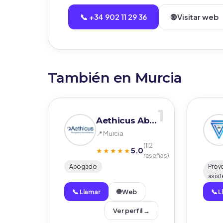
📞 +34 902 11 29 36
🌐 Visitar web
También en Murcia
1
Aethicus Abogados
📍 Murcia
(112
5.0
★★★★★
reseñas)
Abogado
Prov
asist
📞 Llamar
🌐 Web
📞 
Ver perfil →