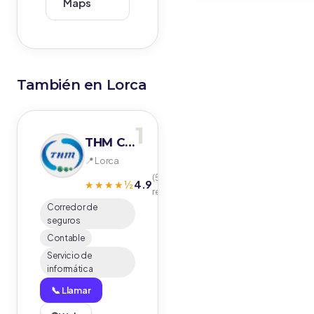
Maps
También en Lorca
1
THM Correduría de Seguros S.Coop. Espabrok Lorca
📍 Lorca
(59
4.9
★★★★½
reseñas)
Corredor de
seguros
Contable
Servicio de
informática
📞 Llamar