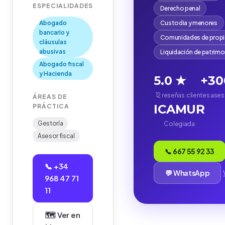
ESPECIALIDADES
Derecho penal
Abogado
Custodia y menores
bancario y
Comunidades de propi
cláusulas
abusivas
Liquidación de patrim
Abogado fiscal
y Hacienda
5.0 ★
+30
12 reseñas
clientes ase
ÁREAS DE
ICAMUR
PRÁCTICA
Gestoría
Colegiada
Asesor fiscal
📞 667 55 92 33
📞 +34
💬 WhatsApp
968 47 71
11
🗺️ Ver en