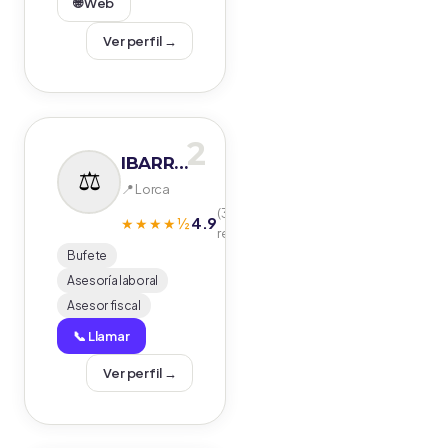
🌐 Web
Ver perfil →
2
IBARRA ASESORES Y ABOGADOS
📍 Lorca
(34
4.9
★★★★½
reseñas)
Bufete
Asesoría laboral
Asesor fiscal
📞 Llamar
Ver perfil →