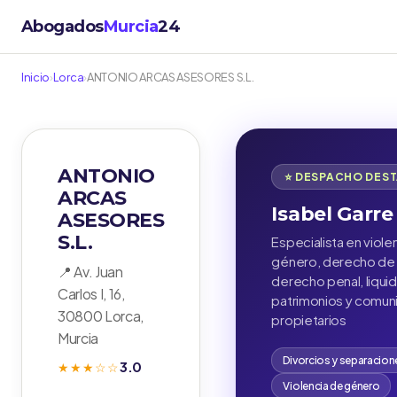
Abogados
Murcia
24
Inicio
›
Lorca
›
ANTONIO ARCAS ASESORES S.L.
ANTONIO
⭐ DESPACHO DES
ARCAS
Isabel Garre
ASESORES
S.L.
Especialista en viole
género, derecho de f
📍 Av. Juan
derecho penal, liqui
Carlos I, 16,
patrimonios y comu
30800 Lorca,
propietarios
Murcia
Divorcios y separacion
3.0
★★★☆☆
Violencia de género