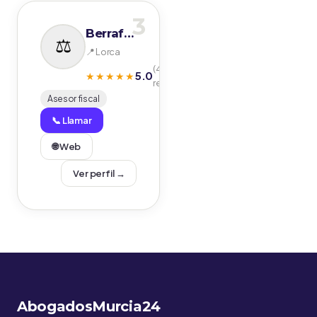
3
Berrafai Asesores S.L.
📍 Lorca
(4
5.0
★★★★★
reseñas)
Asesor fiscal
📞 Llamar
🌐 Web
Ver perfil →
AbogadosMurcia24